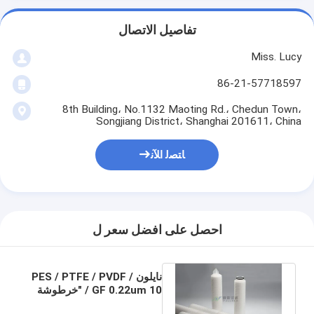
تفاصيل الاتصال
Miss. Lucy
86-21-57718597
8th Building، No.1132 Maoting Rd.، Chedun Town،
Songjiang District، Shanghai 201611، China
ﺎﺘﺼﻟ ﺍﻶﻧ
احصل على افضل سعر ل
نايلون / PES / PTFE / PVDF
/ GF 0.22um 10 "خرطوشة
فلتر مطوي OD2.7" طول 10