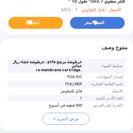
فلتر مطوي OD2.7" طول 10 "
الأسعار：قابل للتفاوض
MOQ：1
افضل سعر
ﺎﺘﺼﻟ ﺍﻶﻧ
منتوج وصف
خرطوشة مرشح ptfe ، خرطوشة غشاء ريال
تسليط الضوء
عماني
,
ro membrane cartridge
إصدار الشهادات
FDA ISO
اسم العلامة التجارية
PULLNER
الأسعار
قابل للتفاوض
الحد الأدنى لكمية
1
القدرة على العرض
500 قطعة في أسبوع
عرض المزيد