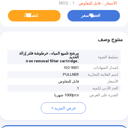
الأسعار：قابل للتفاوض
MOQ：1
افضل سعر
ﺎﺘﺼﻟ ﺍﻶﻧ
منتوج وصف
مرشح تلميع المياه ، خرطوشة فلتر إزالة
تسليط الضوء
الحديد
,
iron removal filter cartridge
إصدار الشهادات
ISO 9001
اسم العلامة التجارية
PULLNER
الأسعار
قابل للتفاوض
الحد الأدنى لكمية
1
القدرة على العرض
1000pcs شهريا
عرض المزيد