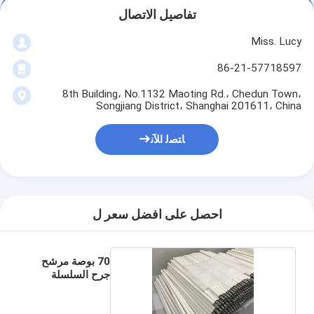
تفاصيل الاتصال
Miss. Lucy
86-21-57718597
8th Building، No.1132 Maoting Rd.، Chedun Town،
Songjiang District، Shanghai 201611، China
ﺎﺘﺼﻟ ﺍﻶﻧ
احصل على افضل سعر ل
70 بوصة مرشح
جرح السلسلة
لتكثيف