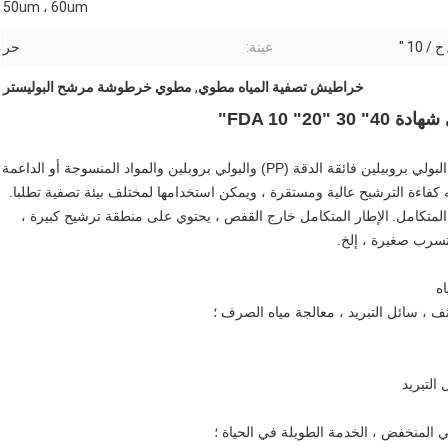
50um ، 60um
عينة:
حر
خراطيش تصفية المياه مطوي
,
مطوي خرطوشة مرشح البوليستر
تم تصنيع خرطوشة الفلتر المطوي من سلسلة PLZ من مادة البولي بروبيلين فائقة الدقة (PP) والبولي بروبلين والمواد المنسوجة أو الداعمة
 كفاءة الترشيح عالية ومستقرة ، ويمكن استخدامها لمختلف بيئة تصفية تطلبا.
المتكامل.
الإطار المتكامل خارج القفص ، يحتوي على منطقة ترشيح كبيرة ،
تسرب صغيرة ، إلخ.
ثف ، سائل التبريد ، معالجة مياه الصرف ؛
 التبريد