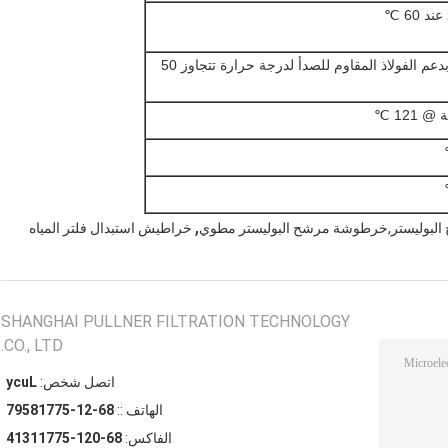
80 ℃ (يوصى بدعم الفولاذ المقاوم للصدأ لدرجة حرارة تتجاوز 50
,
بوليستر,خرطوشة مرشح البوليستر مطوي
خراطيش استبدال فلتر المياه
SHANGHAI PULLNER FILTRATION TECHNOLOGY
CO., LTD.
اتصل شخص:
Lucy
الهاتف ::
86-21-57718597
الفاكس:
86-021-57711314