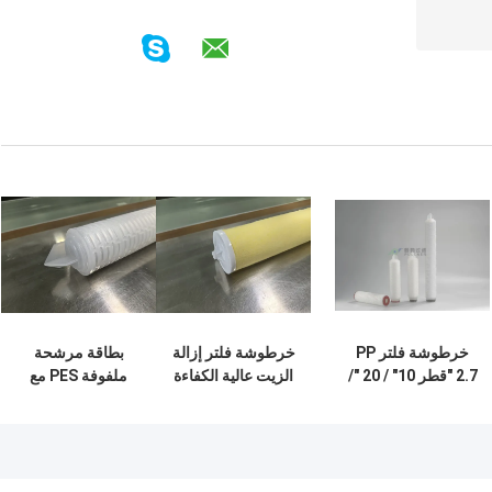
خرطوشة فلتر PP
خرطوشة فلتر إزالة
بطاقة مرشحة
2.7 "قطر 10" / 20 "/
الزيت عالية الكفاءة
ملفوفة PES مع
30" / 40 "طول 1
لفصل الزيت عن
غشاء PES لتحرير
ميكرون 5 ميكرون
الماء الصناعي
السوائل الكيميائية
مادة PP
عالية النظافة