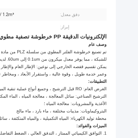
دفق معدل:
1.2m³ / ح / 10 "
إبراز:
الإلكترونيات الدقيقة PP خرطوشة تصفية مطوي شهادة FDA 10 "20" 30 "40"
وصف عام
للشبكة ، مما يوفر معدل ميكرون من 0.1um إلى 60um.
لديه
يمكن تقسيم قفصه الخارجي إلى نوعين: الإطار العام والإطار 
وعمر خدمة طويل ، وقوة عالية ، واستقرار الأبعاد ، ومخاطر 
التطبيقات:
الغرض العام: RO قبل الترشيح ، وجميع أنواع عملية تنقية المياه
الترشيح الصناعي: سائل المعالجة ، معالجة المياه ، الماء المك
الأغذية والمشروبات: معالجة المياه ؛
البتروكيماويات: مذيبات مختلفة ، ماء بارد ، ماء مالح
محطة توليد الكهرباء: المياه التكميلية ، والمياه المتكثفة ، سائل
الميزات والفوائد:
1. التوافق الكيميائي الممتاز ، التدفق العالي ، الضغط التفاضلي المنخفض ، الخدمة الطويلة في الحياة ؛