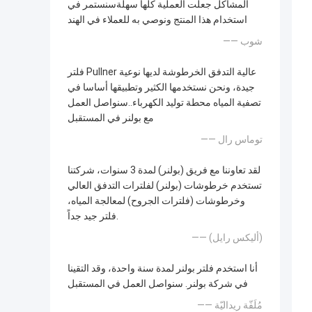
المشاكل جعلت العملية كلها سهلةسنستمر في
استخدام هذا المنتج ونوصي به للعملاء في الهند
—— شوب
فلتر Pullner عالية التدفق الخرطوشة لديها نوعية
جيدة، ونحن نستخدمها الكثير وتطبيقها أساسا في
تصفية المياه محطة توليد الكهرباء..سنواصل العمل
مع بولنر في المستقبل
—— توماس رال
لقد تعاوننا مع فريق (بولنر) لمدة 3 سنوات، شركتنا
تستخدم خرطوشات (بولنر) لفلترات التدفق العالي
وخرطوشات (فلترات الجروح) لمعالجة المياه،
فلتر جيد جداً.
—— (أليكس رايل)
أنا استخدم فلتر بولنر لمدة سنة واحدة، وقد التقينا
في شركة بولنر. سنواصل العمل في المستقبل
—— مُلَفّة ريداليّة