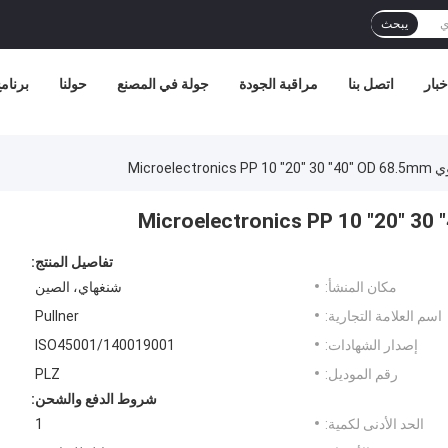
يبحث
خبار
اتصل بنا
مراقبة الجودة
جولة في المصنع
حولنا
برنامج 
Microel
تفاصيل المنتج:
مكان المنشأ:
شنغهاي، الصين
اسم العلامة التجارية:
Pullner
إصدار الشهادات:
ISO45001/140019001
رقم الموديل:
PLZ
شروط الدفع والشحن:
الحد الأدنى لكمية:
1