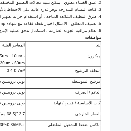
2. عمق الغشاء مطوي ، يمكن تلبية مجالات التطبيق المختلفة ؛
3. كثافة المسام المتدرجة توفر قدرة عالية على الاحتفاظ بالأوساخ ؛
4. طرق التنظيف الشائعة المتاحة ، أو استخدام خزانة تطهير الضغط العالي والتعقيم بالبخار ؛
5. تصنيف المطلق ، الامتثال اختبار نقطة فقاعة مع شهادة gmp.
6. نظام مراقبة الجودة الصارمة ، استكمال تدفق عملية الإنتاج ؛
مواصفات
بند
المعايير الفنية
ميكرون
 5um ، 10um ،
 30um ، 60um
منطقة الترشيح
0.4-0.7m²
مرشح المتوسطة
بولي بروبيلين (PP)
الدعم / الصرف
بولي بروبيلين (PP)
كاب الأساسية / قفص / نهاية
بولي بروبيلين (PP)
القطر الخارجي
2.7 "(68.5 مم)
ماكس.
ضغط التشغيل التفاضلي
.3P≤0.35MPa في 25 ℃