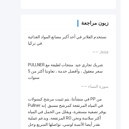
زبون مراجعة
نستخدم الفلاتر في أحد أكبر مصانع المواد الغذائية
في تركيا.
—— Jose
PULLNER شريك تجاري جيد. منتجات لطيفة مع
سعر معقول ، وأفضل خدمة ، تعاوننا أكثر من 5
سنوات.
—— سورة النساء
في منشأتنا، يتم تثبيت مرشح كبسولات PP من
Pullner في المياه المرتفعة كمرشح مسبق. إنه
يوفر تصفية مستقرة، ويقلل من الحمل في المياه
المرتفعة، ويدعم عملية RO أكثر سلاسة.ونحن
نقدر أيضا الآنسة لوسي، تواصلها السريع وحل