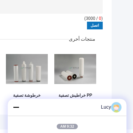
/ 3000)
0
(
منتجات أخرى
PP خراطيش تصفية
خرطوشة تصفية
المياه مطوي ،
المواد PP المطلقة
Lucy
مرشحات خرطوشة
للتوافق الكيميائي 5
الصناعية 5 ميكرون
ميكرون 10 "قطر
ريال عماني الترشيح
2.7"
9:32 AM