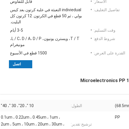
الأسعار:
قابل للتفاوض
تفاصيل التغليف:
indiviedual التعبئة في علبة كرتون بعد كيس
بولي ، ثم 50 قطع في الكرتون. 12 كرتون كل
البليت.
وقت التسليم:
3-5 أيام
شروط الدفع:
T / T، ويسترن يونيون، L / C، D / A، D / P،
مونيغرام
القدرة على العرض:
1500 قطع في الأسبوع
اتصل
الطول:
10 "، 20"، 30 "، 40"
0.1um ، 0.22um ، 0.45um ، 1um ،
PP
ترشيح تقدير:
2um ، 5um ، 10um ، 20um ، 30um ،