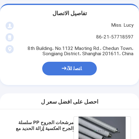
تفاصيل الاتصال
Miss. Lucy
86-21-57718597
8th Building، No.1132 Maoting Rd.، Chedun Town،
Songjiang District، Shanghai 201611، China
ﺎﺘﺼﻟ ﺍﻶﻧ
احصل على افضل سعر ل
مرشحات الجروح PP سلسلة
الجرح العكسية إزالة الحديد مع
أو بدون عنصر مرشح راتنجات