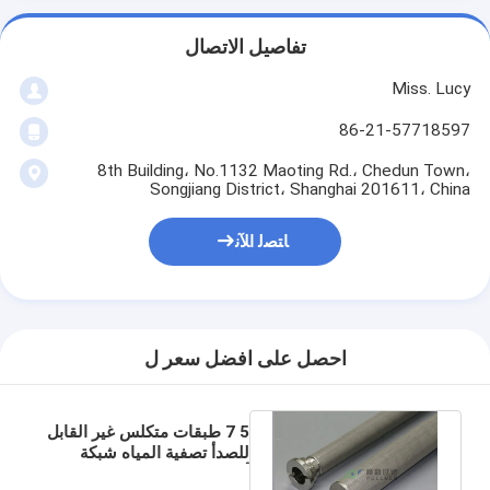
تفاصيل الاتصال
Miss. Lucy
86-21-57718597
8th Building، No.1132 Maoting Rd.، Chedun Town،
Songjiang District، Shanghai 201611، China
ﺎﺘﺼﻟ ﺍﻶﻧ
احصل على افضل سعر ل
5 7 طبقات متكلس غير القابل
للصدأ تصفية المياه شبكة
أسلاك ريال عماني قبل