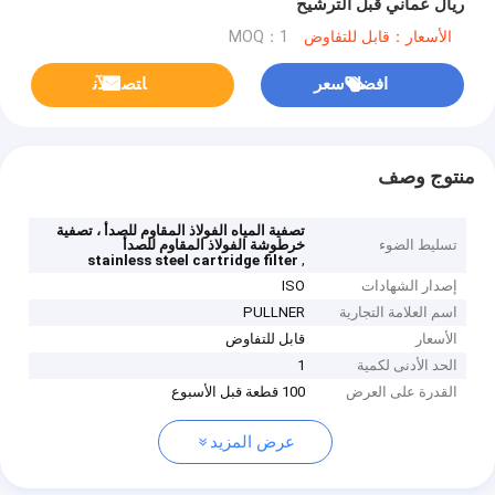
ريال عماني قبل الترشيح
الأسعار：قابل للتفاوض
MOQ：1
افضل سعر
ﺎﺘﺼﻟ ﺍﻶﻧ
منتوج وصف
تصفية المياه الفولاذ المقاوم للصدأ ، تصفية
تسليط الضوء
خرطوشة الفولاذ المقاوم للصدأ
,
stainless steel cartridge filter
إصدار الشهادات
ISO
اسم العلامة التجارية
PULLNER
الأسعار
قابل للتفاوض
الحد الأدنى لكمية
1
القدرة على العرض
100 قطعة قبل الأسبوع
عرض المزيد