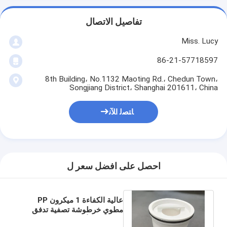
تفاصيل الاتصال
Miss. Lucy
86-21-57718597
8th Building، No.1132 Maoting Rd.، Chedun Town،
Songjiang District، Shanghai 201611، China
ﺎﺘﺼﻟ ﺍﻶﻧ
احصل على افضل سعر ل
عالية الكفاءة 1 ميكرون PP
مطوي خرطوشة تصفية تدفق
كبير كبير للأغذية معالجة المياه