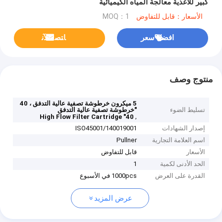
كبير للأغذية معالجة المياه الكيميائية
الأسعار：قابل للتفاوض
MOQ：1
افضل سعر
ﺎﺘﺼﻟ ﺍﻶﻧ
منتوج وصف
5 ميكرون خرطوشة تصفية عالية التدفق ، 40
تسليط الضوء
"خرطوشة تصفية عالية التدفق
,
40" High Flow Filter Cartridge
إصدار الشهادات
ISO45001/140019001
اسم العلامة التجارية
Pullner
الأسعار
قابل للتفاوض
الحد الأدنى لكمية
1
القدرة على العرض
1000pcs في الأسبوع
عرض المزيد