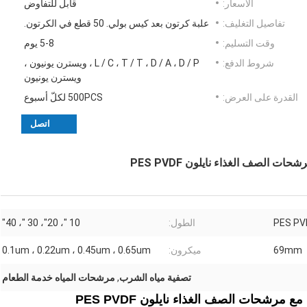
الأسعار:
قابل للتفاوض
تفاصيل التغليف:
علبة كرتون بعد كيس بولي. 50 قطع في الكرتون.
وقت التسليم:
5-8 يوم
شروط الدفع:
L / C ، T / T ، D / A ، D / P ، ويسترن يونيون ،
ويسترن يونيون
القدرة على العرض:
500PCS لكلّ أسبوع
اتصل
الصف الغذاء نايلون PES PVDF
الطول:
10 "، 20"، 30 "، 40"
69mm
ميكرون:
0.1um ، 0.22um ، 0.45um ، 0.65um
تصفية مياه الشرب
,
مرشحات المياه خدمة الطعام
رشحات الصف الغذاء نايلون PES PVDF