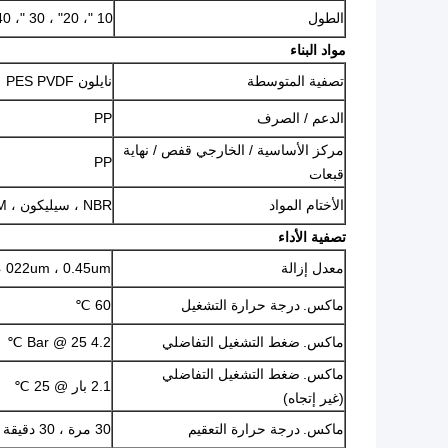
الطول
10 "، 20" ، 30 "، 40"
مواد البناء
تصفية المتوسطة
نايلون PES PVDF
الدعم / الصرف
PP
مركز الأساسية / الخارجي قفص / نهاية
PP
قبعات
الأختام المواد
NBR ، سيليكون ، EPDM ، فيتون ، تفلون
تصفية الأداء
معدل إزالة
، 022um ، 0.45um
ماكس.
درجة حرارة التشغيل
60 ℃
ماكس.
ضغط التشغيل التفاضلي
4.2 Bar @ 25 ℃
ماكس.
ضغط التشغيل التفاضلي
2.1 بار @ 25 ℃
(غير إتجاه)
ماكس.
درجة حرارة التعقيم
30 مرة ، 30 دقيقة في 121 ℃