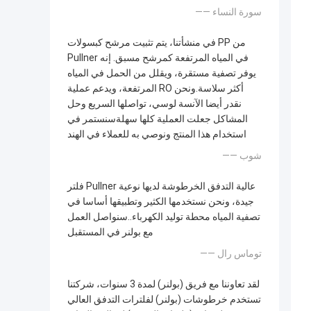
—— سورة النساء
في منشأتنا، يتم تثبيت مرشح كبسولات PP من
Pullner في المياه المرتفعة كمرشح مسبق. إنه
يوفر تصفية مستقرة، ويقلل من الحمل في المياه
المرتفعة، ويدعم عملية RO أكثر سلاسة.ونحن
نقدر أيضا الآنسة لوسي، تواصلها السريع وحل
المشاكل جعلت العملية كلها سهلةسنستمر في
استخدام هذا المنتج ونوصي به للعملاء في الهند
—— شوب
فلتر Pullner عالية التدفق الخرطوشة لديها نوعية
جيدة، ونحن نستخدمها الكثير وتطبيقها أساسا في
تصفية المياه محطة توليد الكهرباء..سنواصل العمل
مع بولنر في المستقبل
—— توماس رال
لقد تعاوننا مع فريق (بولنر) لمدة 3 سنوات، شركتنا
تستخدم خرطوشات (بولنر) لفلترات التدفق العالي