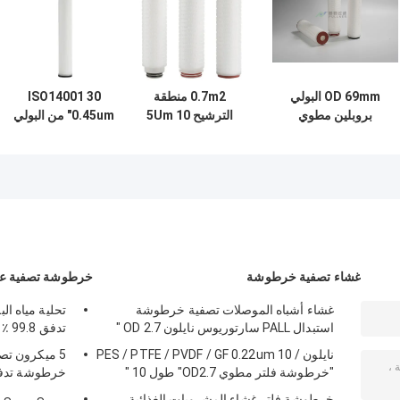
OD 69mm البولي
0.7m2 منطقة
ISO14001 30
بروبلين مطوي
الترشيح 5Um 10
"0.45um من البولي
خرطوشة مرشح
"خرطوشة فلتر البيرة
بروبلين لتصفية المياه
ميكرون 0.22um
Nanofiber
للأغذية والمشروبات
التصنيف الاسمي
غشاء تصفية خرطوشة
خرطوشة تصفية عال
غشاء أشباه الموصلات تصفية خرطوشة
استبدال PALL سارتوريوس نايلون OD 2.7 "
تدفق 99.8 ٪ كفاءة الترشيح
نايلون / PES / PTFE / PVDF / GF 0.22um 10
5 ميكرون تص
"خرطوشة فلتر مطوي OD2.7" طول 10 "
خرطوشة تدفق 
SWRO
خرطوشة فلتر غشاء المشروبات الغذائية