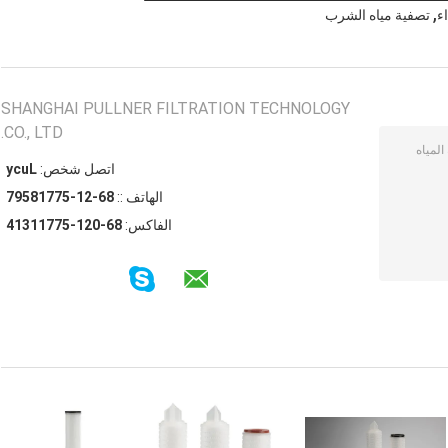
,
ء
تصفية مياه الشرب
SHANGHAI PULLNER FILTRATION TECHNOLOGY
CO., LTD.
اتصل شخص:
Lucy
الهاتف ::
86-21-57718597
الفاكس:
86-021-57711314