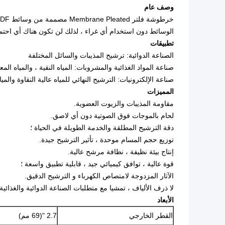
وصف عام
خرطوشة فلتر Membrane Pleated مصممة من وسائط Nylon6 PES PVDF ومواد الدعم غير المنسوجة.
الوسائط دون استخدام أي غراء ، لذلك لن تكون هناك أي احتم
تطبيقات
الصناعة الدوائية: ترشيح المذيبات والسائل المختلفة
صناعة المواد الغذائية والمشروبات: المياه النقية ، والمياه الم
صناعة الإلكترونيات: الترشيح النهائي للمياه عالية النقاوة والمي
المميزات
مقاومة المذيبات والزيوت العضوية.
لحام بالموجات فوق الصوتية دون أي لاصق.
دقة الترشيح المطلقة والخدمة الطويلة في الحياة ؛
توزيع حجم المسام موحدة ، تأثير الترشيح جيدة.
إنتاج بيئة نظيفة ، نظافة مرشح عالية.
قوة عالية ، توافق كيميائي جيد ، قابلية تطبيق واسعة ؛
الآثار المزدوجة لامتصاص الكهرباء و الترشيح الدقيق.
لا ذرف الألياف ، تمشيا مع متطلبات الصناعة الدوائية والغذائية 
الأبعاد
القطر الخارجي
2.7 "(69 مم)