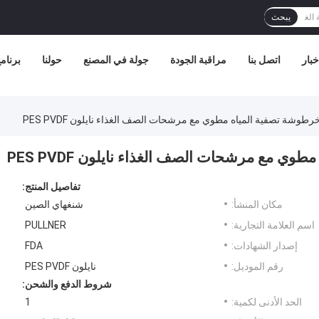
يبحث
خبار
اتصل بنا
مراقبة الجودة
جولة في المصنع
حولنا
برنامج 
رطوشة تصفية المياه مطوي مع مرشحات الصف الغذاء نايلون PES PVDF
ي مع مرشحات الصف الغذاء نايلون PES PVDF
تفاصيل المنتج:
مكان المنشأ:
شنغهاي الصين
اسم العلامة التجارية:
PULLNER
إصدار الشهادات:
FDA
رقم الموديل:
نايلون PES PVDF
شروط الدفع والشحن:
الحد الأدنى لكمية:
1