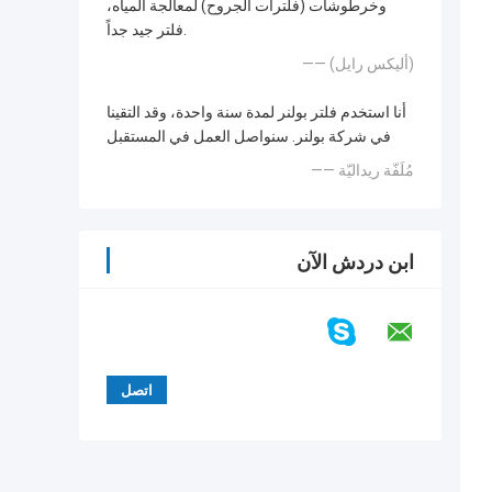
وخرطوشات (فلترات الجروح) لمعالجة المياه،
فلتر جيد جداً.
—— (أليكس رايل)
أنا استخدم فلتر بولنر لمدة سنة واحدة، وقد التقينا
في شركة بولنر. سنواصل العمل في المستقبل
—— مُلَفّة ريداليّة
ابن دردش الآن