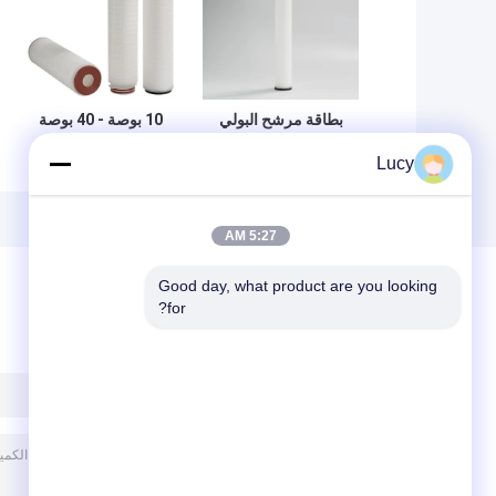
بطاقة مرشح البولي
10 بوصة - 40 بوصة
بروبيلين من سلسلة
فلتر مياه الشرب مع
Lucy
WPP مع البولي
وسائل الإعلام البولي
بروبيلين المتواصل ،
بروبلين لوسائل
التلف متعدد الطبقات
الإعلام الداعمة
لمنطقة الترشيح
5:27 AM
الأكبر
Good day, what product are you looking 
for?
ترك رسالة