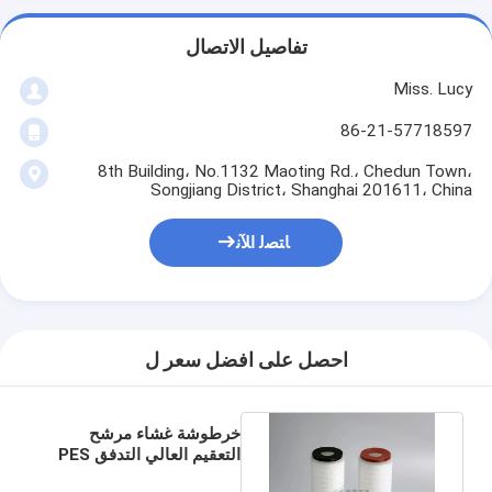
تفاصيل الاتصال
Miss. Lucy
86-21-57718597
8th Building، No.1132 Maoting Rd.، Chedun Town،
Songjiang District، Shanghai 201611، China
ﺎﺘﺼﻟ ﺍﻶﻧ
احصل على افضل سعر ل
خرطوشة غشاء مرشح
التعقيم العالي التدفق PES
10 "طول عمر الخدمة