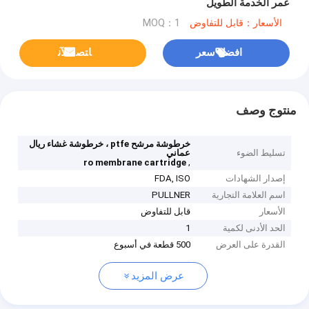
عمر الخدمة الطويل
الأسعار：قابل للتفاوض
MOQ：1
افضل سعر
ﺎﺘﺼﻟ ﺍﻶﻧ
منتوج وصف
خرطوشة مرشح ptfe ، خرطوشة غشاء ريال
تسليط الضوء
عماني
,
ro membrane cartridge
إصدار الشهادات
FDA, ISO
اسم العلامة التجارية
PULLNER
الأسعار
قابل للتفاوض
الحد الأدنى لكمية
1
القدرة على العرض
500 قطعة في أسبوع
عرض المزيد