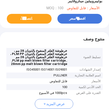
بوليبروبيلين ميكروفايبر
الأسعار：قابل للتفاوض
MOQ：100
افضل سعر
ﺎﺘﺼﻟ ﺍﻶﻧ
منتوج وصف
خرطوشة الفلتر المنفوخ بالذوبان 28 مم ،
خرطوشة الفلتر المنفوخ بالذوبان PLM PP ،
تسليط الضوء
خرطوشة الفلتر المنفوخ بالذوبان 28 مم
,
,
PLM pp melt blown filter cartridge
28mm pp melt blown filter cartridge
إصدار الشهادات
ISO45001 ISO14001 ISO9001
اسم العلامة التجارية
PULLNER
الأسعار
قابل للتفاوض
الحد الأدنى لكمية
100
القدرة على العرض
1000pcs في الأسبوع
عرض المزيد