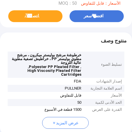
الأسعار：قابل للتفاوض
MOQ：50
افضل سعر
ﺎﺘﺼﻟ ﺍﻶﻧ
منتوج وصف
خرطوشة مرشح بوليستر ميكرون ، مرشح
مطوي بوليستر PP ، خراطيش تصفية مطوية
عالية اللزوجة
تسليط الضوء
,
,
Polyester PP Pleated Filter
High Viscosity Pleated Filter
Cartridges
إصدار الشهادات
FDA
اسم العلامة التجارية
PULLNER
الأسعار
قابل للتفاوض
الحد الأدنى لكمية
50
القدرة على العرض
1500 قطعة في الأسبوع
عرض المزيد