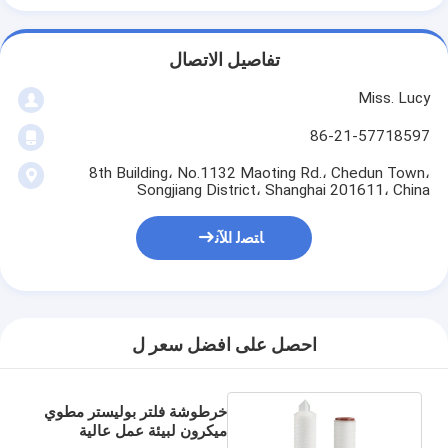
تفاصيل الاتصال
Miss. Lucy
86-21-57718597
8th Building، No.1132 Maoting Rd.، Chedun Town،
Songjiang District، Shanghai 201611، China
ﺎﺘﺼﻟ ﺍﻶﻧ
احصل على افضل سعر ل
خرطوشة فلتر بوليستر مطوي
ميكرون لبيئة عمل عالية