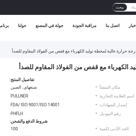
يبحث
خبار
اتصل بنا
مراقبة الجودة
جولة في المصنع
حولنا
برنامج 
درجة حرارة عالية لمحطة توليد الكهرباء مع قفص من الفولاذ المقاوم للصدأ
يد الكهرباء مع قفص من الفولاذ المقاوم للصدأ
تفاصيل المنتج:
مكان المنشأ:
شنغهاي، الصين
اسم العلامة التجارية:
PULLNER
إصدار الشهادات:
FDA/ ISO 9001/ISO 14001
رقم الموديل:
PHFLH
شروط الدفع والشحن:
الحد الأدنى لكمية:
100