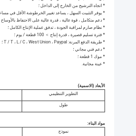
* اتجاه الترشيح من الخارج إلى الداخل ؛
* يوفر التثبيت السهل ، يساعد تغيير الخرطوشة الأقل في مساعدة
* دعم متكامل ، قوة عالية ، قدرة عالية على الاحتفاظ بالأوساخ
* نظام صارم لمراقبة الجودة ، تدفق عملية الإنتاج الكامل ؛
* فترة تسليم قصيرة ، قدرة إنتاج ＞ 100 قطعة / يوم ؛
* طريقة الدفع المرنة: T / T ، L / C ، West Union ، Paypal ؛
* دعم فني مجاني ؛
* موك 1 قطعة ؛
* عينة مجانية.
الأبعاد (الاسمية)
التطوير التنظيمي
طول
مواد البناء:
نموذج