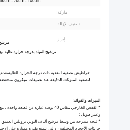
 50um ، 70um ، 100um
ماركة:
تصنيف الإزالة:
إبراز:
مرشح م
ترشيح المياه بدرجة حرارة عالية مع
خراطيش تصفية التغذية ذات درجة الحرارة العالية
تقدم 
الميزات والفوائد:
* القفص الخارجي مقاس 40 بوصة عبارة عن 
وعمر طويل ؛
* فتحة متدرجة من وسط مرشح ألياف البولي بروبلين العميق ،
جزيئات الأحجام المختلفة ، والتي تتمتع بقدرة ممتازة على الاح