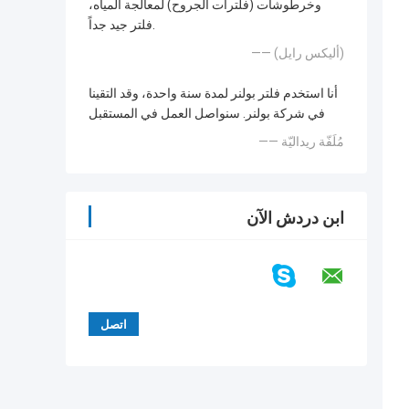
وخرطوشات (فلترات الجروح) لمعالجة المياه،
فلتر جيد جداً.
—— (أليكس رايل)
أنا استخدم فلتر بولنر لمدة سنة واحدة، وقد التقينا
في شركة بولنر. سنواصل العمل في المستقبل
—— مُلَفّة ريداليّة
ابن دردش الآن