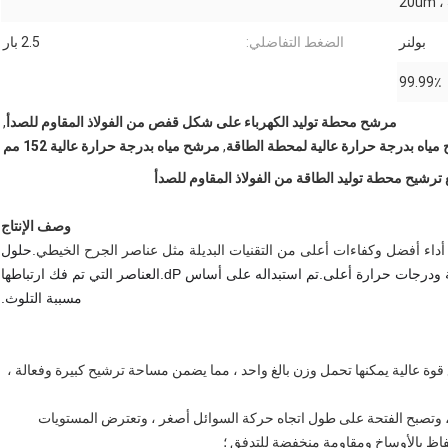
20um ،
بولنر
الضغط التفاضلي:
2.5 بار
99.99٪
مرشح محطة توليد الكهرباء على شكل قفص من الفولاذ المقاوم للصدأ
,
ياه بدرجة حرارة عالية لمحطة الطاقة
,
مرشح مياه بدرجة حرارة عالية 152 مم
 ترشيح محطة توليد الطاقة من الفولاذ المقاوم للصدأ
وصف الإنتاج
أداء أفضل وكفاءات أعلى من التقنيات البديلة مثل عناصر الجرح الخيطي
.
حلول
لتصفية الملوثات الدقيقة عند تصنيفات ميكرون منخفضة ودرجات حرارة أعلى.تم استبداله على أساس dP.العناصر التي تم فك ارتباطها
مسببة التلوث.
قطعة واحدة ، مع قوة عالية يمكنها تحمل وزن بالغ واحد ، مما يضمن مساحة ترشيح كبيرة وفعالة ،
 وتصبح الفتحة على طول اتجاه حركة السوائل أصغر ، وتعترض المستويات
تفاظ بالأوساخ ومقاومة منخفضة للتدفق ؛