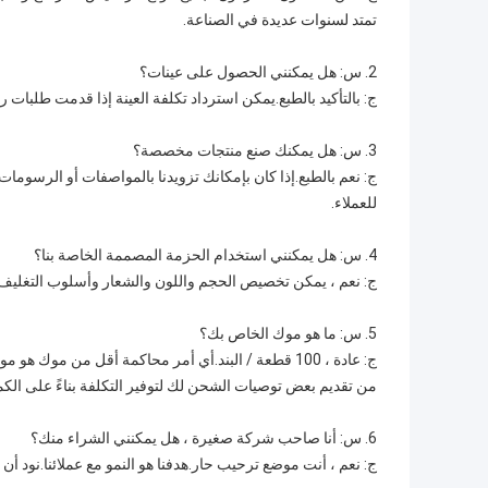
تمتد لسنوات عديدة في الصناعة.
2. س: هل يمكنني الحصول على عينات؟
ج: بالتأكيد بالطبع.يمكن استرداد تكلفة العينة إذا قدمت طلبات
3. س: هل يمكنك صنع منتجات مخصصة؟
ج: نعم بالطبع.إذا كان بإمكانك تزويدنا بالمواصفات أو الرسوم
للعملاء.
4. س: هل يمكنني استخدام الحزمة المصممة الخاصة بنا؟
ج: نعم ، يمكن تخصيص الحجم واللون والشعار وأسلوب التغليف.
5. س: ما هو موك الخاص بك؟
ج: عادة ، 100 قطعة / البند.أي أمر محاكمة أقل من مو
من تقديم بعض توصيات الشحن لك لتوفير التكلفة بناءً على الكمي
6. س: أنا صاحب شركة صغيرة ، هل يمكنني الشراء منك؟
ج: نعم ، أنت موضع ترحيب حار.هدفنا هو النمو مع عملائنا.نود أن ن