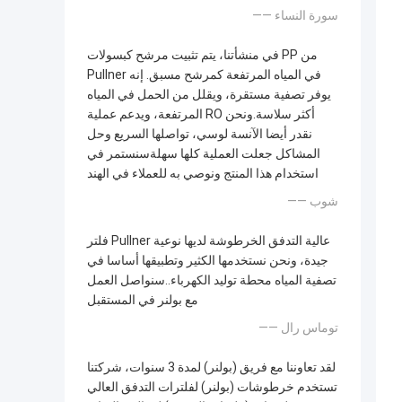
—— سورة النساء
في منشأتنا، يتم تثبيت مرشح كبسولات PP من
Pullner في المياه المرتفعة كمرشح مسبق. إنه
يوفر تصفية مستقرة، ويقلل من الحمل في المياه
المرتفعة، ويدعم عملية RO أكثر سلاسة.ونحن
نقدر أيضا الآنسة لوسي، تواصلها السريع وحل
المشاكل جعلت العملية كلها سهلةسنستمر في
استخدام هذا المنتج ونوصي به للعملاء في الهند
—— شوب
فلتر Pullner عالية التدفق الخرطوشة لديها نوعية
جيدة، ونحن نستخدمها الكثير وتطبيقها أساسا في
تصفية المياه محطة توليد الكهرباء..سنواصل العمل
مع بولنر في المستقبل
—— توماس رال
لقد تعاوننا مع فريق (بولنر) لمدة 3 سنوات، شركتنا
تستخدم خرطوشات (بولنر) لفلترات التدفق العالي