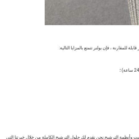
ة للمقارنة ، فإن بولنر تتمتع بالمزايا التالية:
 وأنظمة الترشيح.نحن نقدم لك حلول الترشيح الكاملة من خلال خبرتنا التي