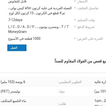
الأسعار:
قابل للتفاوض
تفاصيل التغليف:
التعبئة الفردية في علبة كرتون afer كيس بولي ،
ثم 4 قطع في الكرتون ، 15 كرتون لكل لوح.
وقت التسليم:
7-12days
شروط الدفع:
T / T ، ويسترن يونيون ، L / C ، D / A ، D / P ،
MoneyGram
القدرة على العرض:
1000 قطعة في الأسبوع
اتصل
مع قفص من الفولاذ المقاوم للصدأ
رة عالية
التطوير التنظيمي:
6 بوصة (152 ملم)
مواد:
بوليستر (PET)
1um ، 2
ماء التلميع المتكثف
طلب: