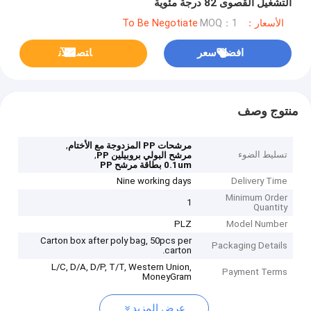
التشغيل القصوى 82 درجة مئوية
الأسعار：To Be Negotiate
MOQ：1
افضل سعر
ﺎﺘﺼﻟ ﺍﻶﻧ
منتوج وصف
,
مرشحات PP المزدوجة مع الأختام
تسليط الضوء
,
مرشح البولي بروبيلين PP
0.1um بطاقة مرشح PP
Nine working days
Delivery Time
Minimum Order
1
Quantity
PLZ
Model Number
Carton box after poly bag, 50pcs per
Packaging Details
carton.
L/C, D/A, D/P, T/T, Western Union,
Payment Terms
MoneyGram
عرض المزيد