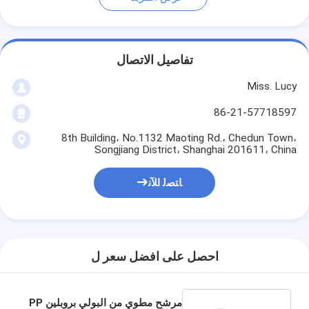
تفاصيل الاتصال
Miss. Lucy
86-21-57718597
8th Building، No.1132 Maoting Rd.، Chedun Town،
Songjiang District، Shanghai 201611، China
ﺎﺘﺼﻟ ﺍﻶﻧ
احصل على افضل سعر ل
مرشح مطوي من البولي بروبلين PP