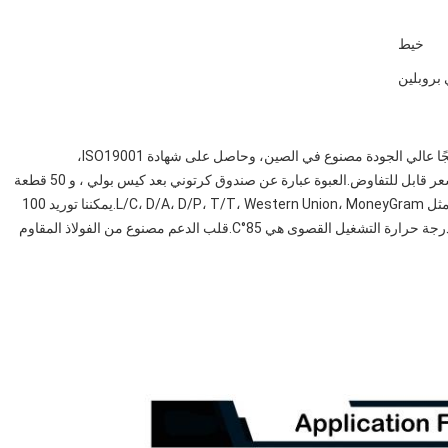
خيط
 بروبلين
تعد خرطوشة الترشيح ذات الخيوط الخيطية Pullner PHFX منتجًا عالي الجودة مصنوع في الصين، وحاصل على شهادة ISO19001،
وISO14001، وISO45001.الحد الأدنى لكمية الطلب هو 1، والسعر قابل للتفاوض.العبوة عبارة عن صندوق كرتوني بعد كيس بولي ، و 50 قطعة
لكل كرتون.وقت التسليم هو 9 أيام عمل.نحن نقبل طرق الدفع مثل L/C، D/A، D/P، T/T، Western Union، MoneyGram.يمكننا توريد 100
قطعة يوميا.معدل التدفق التصميمي هو 2.9m³/h-3.2m³/h، ودرجة حرارة التشغيل القصوى هي 85°C.قلب الدعم مصنوع من الفولاذ المقاوم