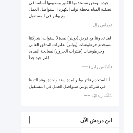
جيدة، ونحن نستخدمها الكثير وتطبيقها أساسا في
تصفية المياه محطة توليد الكهرباء..سنواصل العمل
مع بولنر في المستقبل
—— توماس رال
لقد تعاوننا مع فريق (بولنر) لمدة 3 سنوات، شركتنا
تستخدم خرطوشات (بولنر) لفلترات التدفق العالي
وخرطوشات (فلترات الجروح) لمعالجة المياه،
فلتر جيد جداً.
—— (أليكس رايل)
أنا استخدم فلتر بولنر لمدة سنة واحدة، وقد التقينا
في شركة بولنر. سنواصل العمل في المستقبل
—— مُلَفّة ريداليّة
ابن دردش الآن