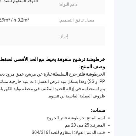
الفولاذ المقاوم للصدأ 304/316
دعم النواة:
معدل تدفق التصميم:
2.9m³ / h-3.2m³ / ساع
إبراز:
خرطوشة ترشيح ملفوفة بخيط مع الحد الأقصى لضغط ا
وصف المنتج:
ال
خرطوشة فلتر جرح السلسلة
عبارة عن مرشح عمق مزود بخيط
PP أو SS).وهذا يشكل بنية قرص العسل ذات بنية خارجية متناثرة وبنية داخلية كثيفة.
يتم استخدامه في إزالة الحديد المكثف في محطة توليد الكهرباء،
ظروف العملية القاسية لن تتشوه.
سمات:
اسم المنتج: خرطوشة فلتر الجروح
المعرف: 25 مم، 28 مم
قلب الدعم: الفولاذ المقاوم للصدأ 304/316