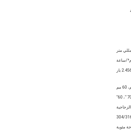
2.45 بار
70 ''، 6
الزجاجية