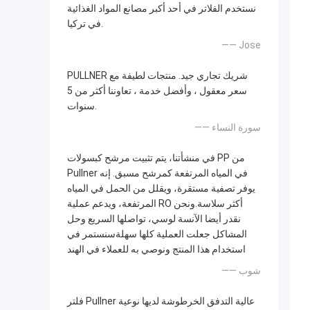
نستخدم الفلاتر في أحد أكبر مصانع المواد الغذائية
في تركيا.
—— Jose
PULLNER شريك تجاري جيد. منتجات لطيفة مع
سعر معقول ، وأفضل خدمة ، تعاوننا أكثر من 5
سنوات.
—— سورة النساء
في منشأتنا، يتم تثبيت مرشح كبسولات PP من
Pullner في المياه المرتفعة كمرشح مسبق. إنه
يوفر تصفية مستقرة، ويقلل من الحمل في المياه
المرتفعة، ويدعم عملية RO أكثر سلاسة.ونحن
نقدر أيضا الآنسة لوسي، تواصلها السريع وحل
المشاكل جعلت العملية كلها سهلةسنستمر في
استخدام هذا المنتج ونوصي به للعملاء في الهند
—— شوب
فلتر Pullner عالية التدفق الخرطوشة لديها نوعية