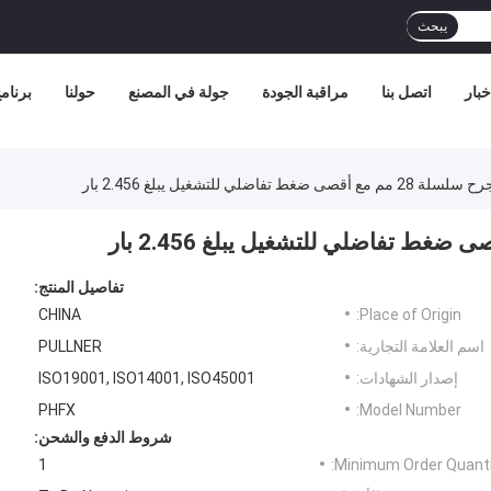
يبحث
خبار
اتصل بنا
مراقبة الجودة
جولة في المصنع
حولنا
برنامج 
 تفاضلي للتشغيل يبلغ 2.456 بار
تفاصيل المنتج:
CHINA
Place of Origin:
اسم العلامة التجارية:
PULLNER
إصدار الشهادات:
ISO19001, ISO14001, ISO45001
PHFX
Model Number:
شروط الدفع والشحن:
1
Minimum Order Quanti