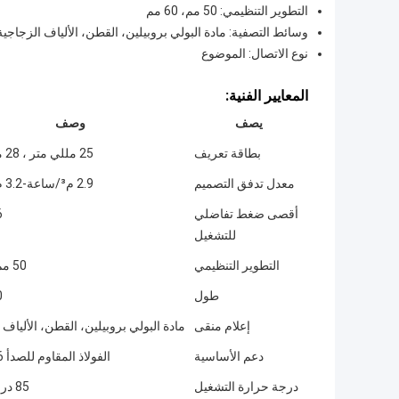
التطوير التنظيمي: 50 مم، 60 مم
وسائط التصفية: مادة البولي بروبيلين، القطن، الألياف الزجاجية
نوع الاتصال: الموضوع
المعايير الفنية:
يصف
وصف
بطاقة تعريف
25 مللي متر ، 28 مللي متر
معدل تدفق التصميم
2.9 م³/ساعة-3.2 م³/ساعة
أقصى ضغط تفاضلي
6
للتشغيل
التطوير التنظيمي
50 مم، 60 مم
طول
0''
إعلام منقى
مادة البولي بروبيلين، القطن، الألياف 
دعم الأساسية
الفولاذ المقاوم للصدأ 304/316
درجة حرارة التشغيل
85 درجة مئوية