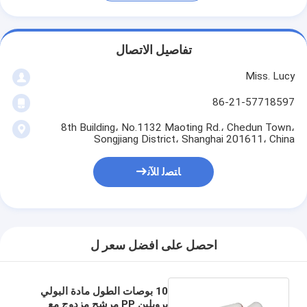
تفاصيل الاتصال
Miss. Lucy
86-21-57718597
8th Building، No.1132 Maoting Rd.، Chedun Town،
Songjiang District، Shanghai 201611، China
ﺎﺘﺼﻟ ﺍﻶﻧ
احصل على افضل سعر ل
10 بوصات الطول مادة البولي
بروبلين PP مرشح مزدوج مع