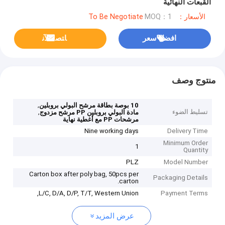
القبعات النهائية
الأسعار：To Be Negotiate
MOQ：1
افضل سعر
ﺎﺘﺼﻟ ﺍﻶﻧ
منتوج وصف
,
10 بوصة بطاقة مرشح البولي بروبلين
تسليط الضوء
,
مادة البولي بروبلين PP مرشح مزدوج
مرشحات PP مع أغطية نهاية
Nine working days
Delivery Time
Minimum Order
1
Quantity
PLZ
Model Number
Carton box after poly bag, 50pcs per
Packaging Details
carton.
L/C, D/A, D/P, T/T, Western Union,
Payment Terms
عرض المزيد