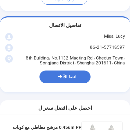
تفاصيل الاتصال
Miss. Lucy
86-21-57718597
8th Building، No.1132 Maoting Rd.، Chedun Town،
Songjiang District، Shanghai 201611، China
ﺎﺘﺼﻟ ﺍﻶﻧ
احصل على افضل سعر ل
0.45um PP مرشح مطاطي مع كوبات