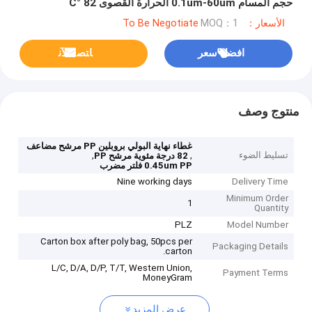
حجم المسام 0.1um-60um الحرارة القصوى 82 °C
الأسعار：To Be Negotiate
MOQ：1
افضل سعر
ﺎﺘﺼﻟ ﺍﻶﻧ
منتوج وصف
غطاء نهاية البولي بروبلين PP مرشح مضاعف
تسليط الضوء
,
,
82 درجة مئوية مرشح PP
0.45um PP فلتر مضرب
Nine working days
Delivery Time
Minimum Order
1
Quantity
PLZ
Model Number
Carton box after poly bag, 50pcs per
Packaging Details
carton.
L/C, D/A, D/P, T/T, Western Union,
Payment Terms
MoneyGram
عرض المزيد