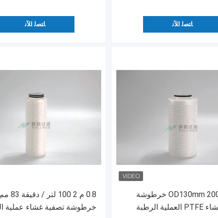
ﺎﺘﺼﻟ ﺍﻶﻧ
ﺎﺘﺼﻟ ﺍﻶﻧ
OD130mm 200L / Min خرطوشة
لية الرطبة
خرطوشة تصفية غشاء عملية ا