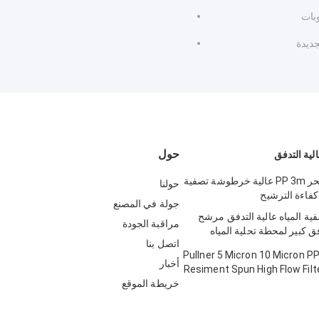
بات
جديدة
حول
ية التدفق
تحلية مياه البحر PP 3m عالية خرطوشة تصفية
حولنا
جولة في المصنع
فية المياه عالية التدفق مرشح
مراقبة الجودة
كبير لمحطة تحلية المياه
اتصل بنا
Pullner 5 Micron 10 Micron P
أخبار
Resiment Spun High Flow Filt
خريطة الموقع