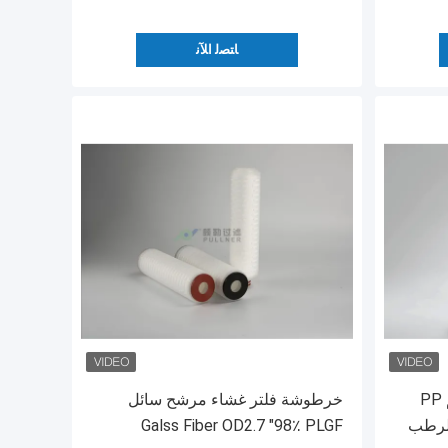
ﺎﺘﺼﻟ ﺍﻶﻧ
0.8 م 2 100 لتر / دقيقة 83 مم PP
خرطوشة فلتر غشاء مرشح سائل
لرطب
Galss Fiber OD2.7 "98٪ PLGF