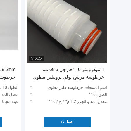
1 ميكرومتر 10 "خارجي 68.5 مم
 68.5mm
خرطوشة مرشح بولي بروبيلين مطوي
منطقة ا
اسم المنتجات:خرطوشة فلتر مطوي
الطول:10 بوصة (254 ملم)
الطول:10 "
معدل المد و الجزر:.2m³
معدل المد و الجزر:1.2 م³ / ح / 10 "
عينة:مجانا
ﺎﺘﺼﻟ ﺍﻶﻧ