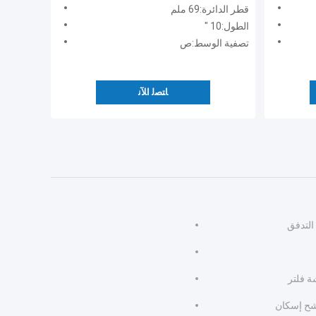
قطر الدائرة:69 ملم
الطول:10 "
تصفية الوسط:ص
ﺎﺘﺼﻟ ﺍﻶﻧ
التدفق
 فلتر
شح إسكان