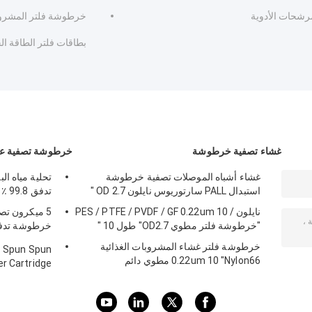
رشحات الأدوية
خرطوشة فلتر المشرو
بطاقات فلتر الطاقة ال
غشاء تصفية خرطوشة
خرطوشة تصفية عال
غشاء أشباه الموصلات تصفية خرطوشة
استبدال PALL سارتوريوس نايلون OD 2.7 "
تدفق 99.8 ٪ كفاءة الترشيح
نايلون / PES / PTFE / PVDF / GF 0.22um 10
5 ميكرون تص
"خرطوشة فلتر مطوي OD2.7" طول 10 "
خرطوشة تدفق 
SWRO
خرطوشة فلتر غشاء المشروبات الغذائية
P Spun Spun
0.22um 10 "Nylon66 مطوي دائم
er Cartridge
استبدال Parker