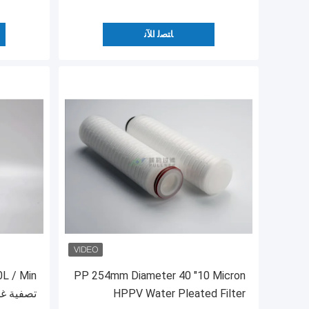
ﺎﺘﺼﻟ ﺍﻶﻧ
PP 254mm Diameter 40 "10 Micron
HPPV Water Pleated Filter
تصفية غشاء PTFE العم