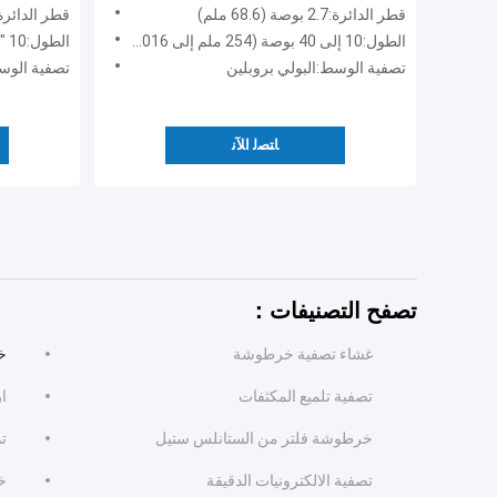
خرطوشة
قطر الدائرة:2.7 بوصة (68.6 ملم)
قطر الدائرة:130 مل
الطول:10 إلى 40 بوصة (254 ملم إلى 1016 ملم)
الطول:10 "
تصفية الوسط:البولي بروبلين
تصفية الوسط:ES / PTFE
ﺎﺘﺼﻟ ﺍﻶﻧ
تصفح التصنيفات：
غشاء تصفية خرطوشة
خ
تصفية تلميع المكثفات
ار
خرطوشة فلتر من الستانلس ستيل
ت
تصفية الالكترونيات الدقيقة
خ