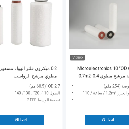
Microelectronics 10 "OD
خرطوشة مرشح مطوي 0.4-0.7m2
مطوي مرشح الرواسب
لترشيح
OD:2.7 "(68.5 مم)
1 / ساعة / 10 "
الطول:10 "، 20" ، 30 "، 40"
تصفية الوسط:PTFE
ﺎﺘﺼﻟ ﺍﻶﻧ
ﺎﺘﺼﻟ ﺍﻶﻧ