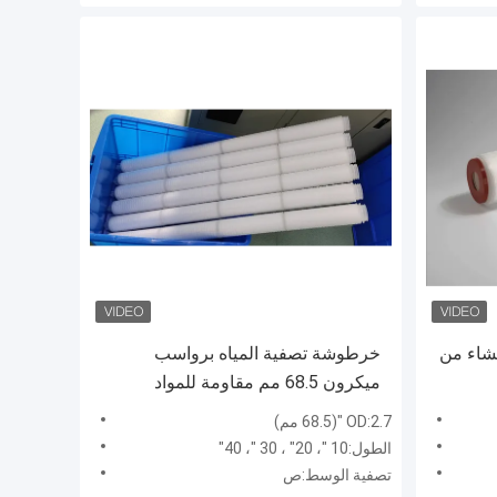
 غشاء من
خرطوشة تصفية المياه برواسب
ميكرون 68.5 مم مقاومة للمواد
الكيميائية FDA
OD:2.7 "(68.5 مم)
الطول:10 "، 20" ، 30 "، 40"
تصفية الوسط:ص