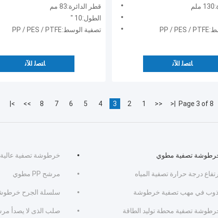
UF
م
قطر الدائرة:83 مم
الطول:10 "
PP / P
تصفية الوسط:PP / PES / PTFE
ﺎﺘﺼﻟ ﺍﻶﻧ
ﺎﺘﺼﻟ ﺍﻶﻧ
>|
>>
8
7
6
5
4
3
2
1
<<
|<
Page 3 of 8
رطوشة تصفية مطوي
خرطوشة تصفية عالية 
تفاع درجة حرارة تصفية المياه
مرشح PP مطوي
ذوب في مهب تصفية خرطوشة
سلسلة الجرح خرطوشة
رطوشة تصفية محطة توليد الطاقة
صلب الذى لا يصدأ مر