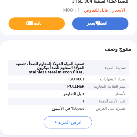
للصدأ غشاء تصفية 304 316L
الأسعار：قابل للتفاوض
MOQ：1
افضل سعر
ﺎﺘﺼﻟ ﺍﻶﻧ
منتوج وصف
تصفية المياه الفولاذ المقاوم للصدأ ، تصفية
تسليط الضوء
الفولاذ المقاوم للصدأ ميكرون
,
stainless steel micron filter
إصدار الشهادات
ISO 9001
اسم العلامة التجارية
PULLNER
الأسعار
قابل للتفاوض
الحد الأدنى لكمية
1
القدرة على العرض
150pcs في الأسبوع
عرض المزيد