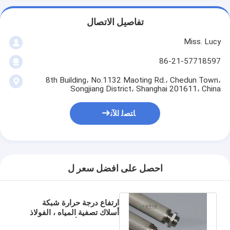
تفاصيل الاتصال
Miss. Lucy
86-21-57718597
8th Building، No.1132 Maoting Rd.، Chedun Town،
Songjiang District، Shanghai 201611، China
ﺎﺘﺼﻟ ﺍﻶﻧ
احصل على افضل سعر ل
ارتفاع درجة حرارة شبكة
أسلاك تصفية المياه ، الفولاذ
المقاوم للصدأ غشاء تصفية