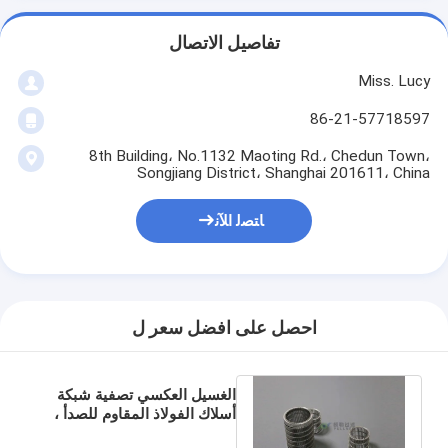
تفاصيل الاتصال
Miss. Lucy
86-21-57718597
8th Building، No.1132 Maoting Rd.، Chedun Town،
Songjiang District، Shanghai 201611، China
ﺎﺘﺼﻟ ﺍﻶﻧ
احصل على افضل سعر ل
الغسيل العكسي تصفية شبكة
أسلاك الفولاذ المقاوم للصدأ ،
تصفية ميكرون الفولاذ المقاوم