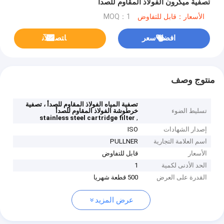
تصفية ميكرون الفولاذ المقاوم للصدأ
الأسعار：قابل للتفاوض
MOQ：1
افضل سعر
ﺎﺘﺼﻟ ﺍﻶﻧ
منتوج وصف
تصفية المياه الفولاذ المقاوم للصدأ ، تصفية
تسليط الضوء
خرطوشة الفولاذ المقاوم للصدأ
,
stainless steel cartridge filter
إصدار الشهادات
ISO
اسم العلامة التجارية
PULLNER
الأسعار
قابل للتفاوض
الحد الأدنى لكمية
1
القدرة على العرض
500 قطعة شهريا
عرض المزيد