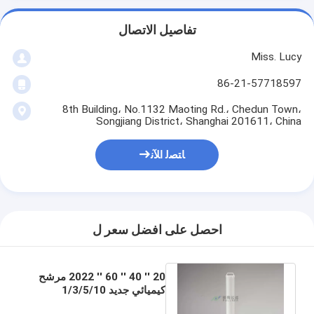
تفاصيل الاتصال
Miss. Lucy
86-21-57718597
8th Building، No.1132 Maoting Rd.، Chedun Town،
Songjiang District، Shanghai 201611، China
ﺎﺘﺼﻟ ﺍﻶﻧ
احصل على افضل سعر ل
20 '' 40 '' 60 '' 2022 مرشح
كيميائي جديد 1/3/5/10
ميكرون خرطوشة فلتر سائل