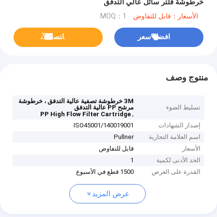
خرطوشة فلتر سائل عالي التدفق
الأسعار：قابل للتفاوض
MOQ：1
افضل سعر
ﺎﺘﺼﻟ ﺍﻶﻧ
منتوج وصف
3M خرطوشة تصفية عالية التدفق ، خرطوشة
تسليط الضوء
مرشح PP عالية التدفق
,
PP High Flow Filter Cartridge
إصدار الشهادات
ISO45001/140019001
اسم العلامة التجارية
Pullner
الأسعار
قابل للتفاوض
الحد الأدنى لكمية
1
القدرة على العرض
1500 قطع في الأسبوع
عرض المزيد