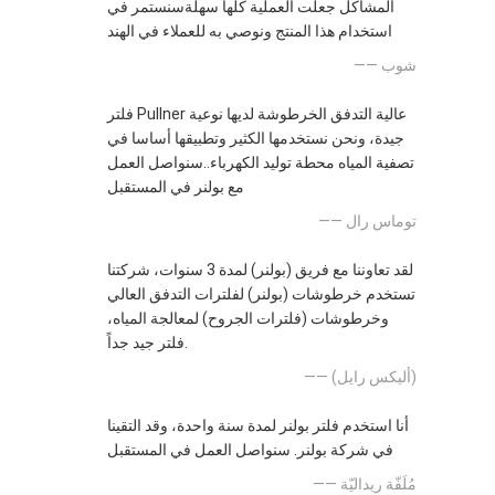
المشاكل جعلت العملية كلها سهلةسنستمر في
استخدام هذا المنتج ونوصي به للعملاء في الهند
—— شوب
فلتر Pullner عالية التدفق الخرطوشة لديها نوعية
جيدة، ونحن نستخدمها الكثير وتطبيقها أساسا في
تصفية المياه محطة توليد الكهرباء..سنواصل العمل
مع بولنر في المستقبل
—— توماس رال
لقد تعاوننا مع فريق (بولنر) لمدة 3 سنوات، شركتنا
تستخدم خرطوشات (بولنر) لفلترات التدفق العالي
وخرطوشات (فلترات الجروح) لمعالجة المياه،
فلتر جيد جداً.
—— (أليكس رايل)
أنا استخدم فلتر بولنر لمدة سنة واحدة، وقد التقينا
في شركة بولنر. سنواصل العمل في المستقبل
—— مُلَفّة ريداليّة