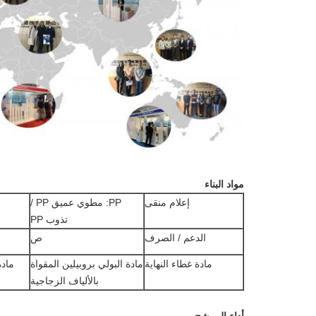
مواد البناء
إعلام منقى
PP: مطوي عميق PP /
تذوب PP
الدعم / الصرف
ص
مادة غطاء النهاية
مادة البولي بروبيلين المقواة
مادة
بالألياف الزجاجية