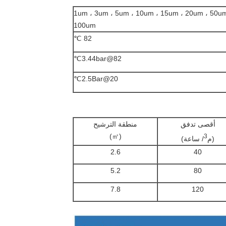
1um ، 3um ، 5um ، 10um ، 15um ، 20um ، 50um
100um
82 ℃
3.44bar@82℃
2.5Bar@20℃
أقصى تدفق
منطقة الترشيح
(㎡)
3
(م
/ ساعة)
2.6
40
5.2
80
7.8
120