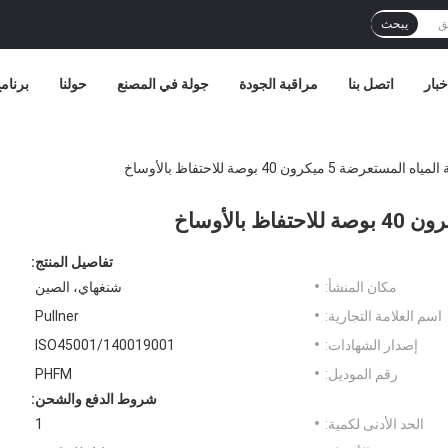
يبحث
خبار
اتصل بنا
مراقبة الجودة
جولة في المصنع
حولنا
برنامج 
 5 ميكرون 40 بوصة للاحتفاظ بالأوساخ
تفاصيل المنتج:
مكان المنشأ:
شنغهاي، الصين
اسم العلامة التجارية:
Pullner
إصدار الشهادات:
ISO45001/140019001
رقم الموديل:
PHFM
شروط الدفع والشحن:
الحد الأدنى لكمية:
1