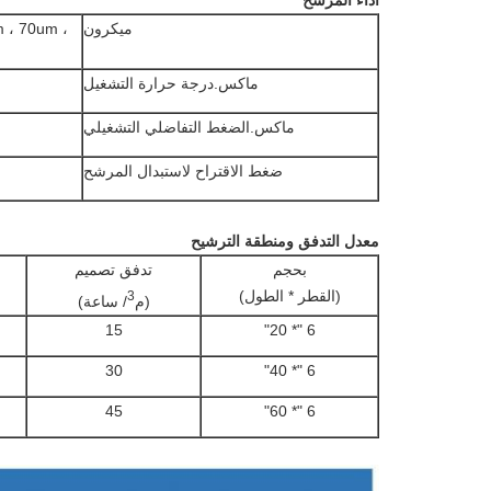
أداء المرشح
ميكرون
 ، 70um ،
ماكس.درجة حرارة التشغيل
ماكس.الضغط التفاضلي التشغيلي
ضغط الاقتراح لاستبدال المرشح
معدل التدفق ومنطقة الترشيح
بحجم
تدفق تصميم
(القطر * الطول)
3
(م
/ ساعة)
15
6 "* 20"
30
6 "* 40"
45
6 "* 60"