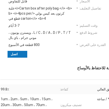
الأسعار:
قابل للتفاوض
تفاصيل التغليف:
<i>Carton box after poly bag.</i> <b>علبة
كرتون بعد كيس بولي.</b> <i>4pcs per
carton</i> <b>4 قطع في
وقت التسليم:
3-7 أيام
شروط الدفع:
L / C ، D / A ، D / P ، T / T ، ويسترن يونيون ،
موني جرام ، باي بال
القدرة على العرض:
800 قطعة في الأسبوع
اتصل
 العالي
كفاءة:
99.8٪
1um ، 2um ، 5um ، 10um ، 15um ،
تصنيف ميكرون:
20um ، 30um ، 50um ، 70um ،