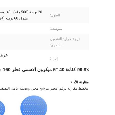
الطول:
ملم) ، 60 بوصة (1524 ملم)
متوسط:
درجة حرارة التشغيل
القصوى:
خرطوشة
إبراز:
99.8٪ كفاءة 40 "5 ميكرون الاسمي قطر 160 ملم قطرها تدفق عالي نوع عنصر تصفية عرضي
مقارنة الأداء
مخطط مقارنة لرقم عنصر مرشح معين وبصمة عامل التصفية ا