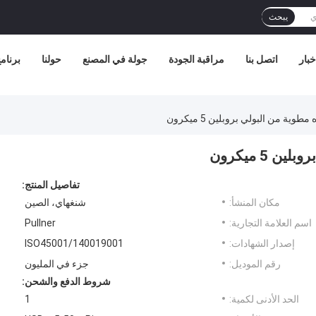
يبحث
خبار
اتصل بنا
مراقبة الجودة
جولة في المصنع
حولنا
برنامج 
تفاصيل المنتج:
مكان المنشأ:
شنغهاي، الصين
اسم العلامة التجارية:
Pullner
إصدار الشهادات:
ISO45001/140019001
رقم الموديل:
جزء في المليون
شروط الدفع والشحن:
الحد الأدنى لكمية:
1