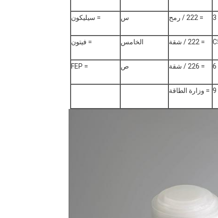
= 222 / رمح
س
= سيليكون
C
= 222 / شقة
الخامس
= فيتون
= 226 / شقة
ص
= FEP
= وزارة الطاقة