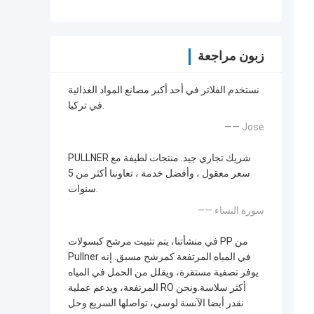
زبون مراجعة
نستخدم الفلاتر في أحد أكبر مصانع المواد الغذائية
في تركيا.
—— Jose
PULLNER شريك تجاري جيد. منتجات لطيفة مع
سعر معقول ، وأفضل خدمة ، تعاوننا أكثر من 5
سنوات.
—— سورة النساء
في منشأتنا، يتم تثبيت مرشح كبسولات PP من
Pullner في المياه المرتفعة كمرشح مسبق. إنه
يوفر تصفية مستقرة، ويقلل من الحمل في المياه
المرتفعة، ويدعم عملية RO أكثر سلاسة.ونحن
نقدر أيضا الآنسة لوسي، تواصلها السريع وحل