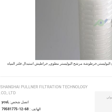
,
بوليستر,خرطوشة مرشح البوليستر مطوي
خراطيش استبدال فلتر المياه
SHANGHAI PULLNER FILTRATION TECHNOLOGY
CO., LTD.
اتصل شخص:
Lucy
الهاتف ::
86-21-57718597