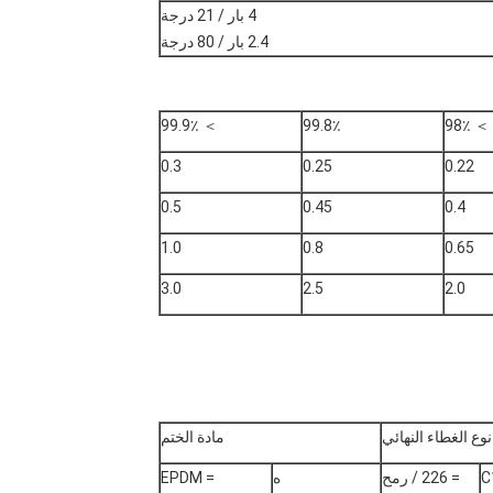
4 بار / 21 درجة
2.4 بار / 80 درجة
＞ 99.9٪
99.8٪
＞ 98٪
0.3
0.25
0.22
0.5
0.45
0.4
1.0
0.8
0.65
3.0
2.5
2.0
نوع الغطاء النهائي
مادة الختم
C
= 226 / رمح
ه
= EPDM