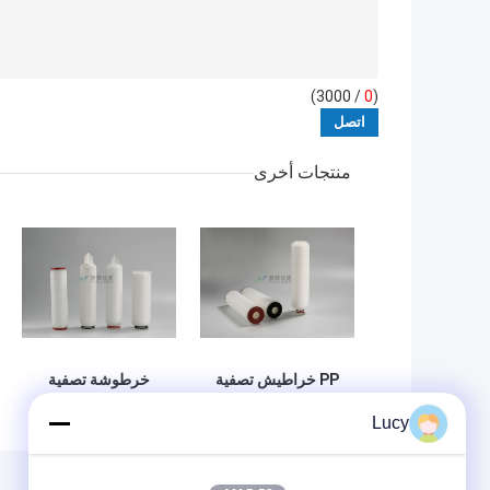
/ 3000)
0
(
منتجات أخرى
PP خراطيش تصفية
خرطوشة تصفية
المياه مطوي ،
المواد PP المطلقة
Lucy
مرشحات خرطوشة
للتوافق الكيميائي 5
الصناعية 5 ميكرون
ميكرون 10 "قطر
ريال عماني الترشيح
2.7"