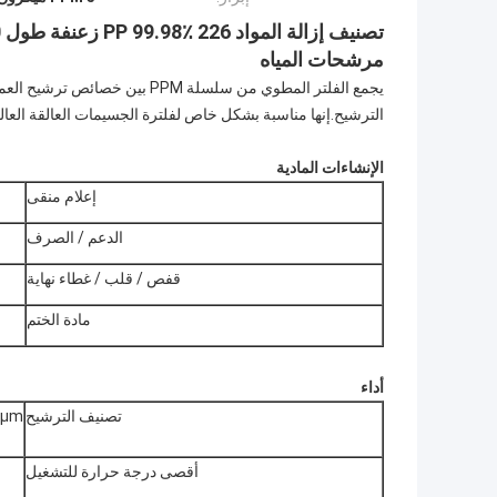
مرشحات المياه
يجمع الفلتر المطوي من سلسلة PM
الترشيح.إنها مناسبة بشكل خاص لفلترة الجسيمات العالقة العالية
الإنشاءات المادية
إعلام منقى
الدعم / الصرف
قفص / قلب / غطاء نهاية
مادة الختم
أداء
تصنيف الترشيح
20μm
أقصى درجة حرارة للتشغيل