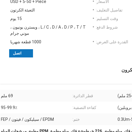
الأسعار:
USD + 5-50 + Piece
تفاصيل التغليف:
التعبئة الكرتون
وقت التسليم:
15 يوم
شروط الدفع:
L / C ، D / A ، D / P ، T / T ، ويسترن يونيون ،
موني جرام
القدرة على العرض:
1000 قطعة شهريا
اتصل
قطر الدائرة:
69 ملم
كفاءة التصفية:
95-99.9٪
0.3Um
ختم:
EPDM / سيليكون / فيتون / FEP
,
226 خرطوشة فلتر مياه مطوية
,
PPM مطوي مرشحات المياه