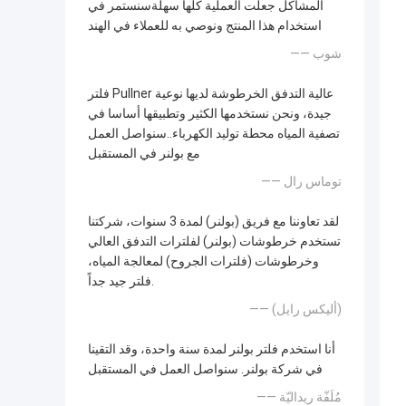
المشاكل جعلت العملية كلها سهلةسنستمر في
استخدام هذا المنتج ونوصي به للعملاء في الهند
—— شوب
فلتر Pullner عالية التدفق الخرطوشة لديها نوعية
جيدة، ونحن نستخدمها الكثير وتطبيقها أساسا في
تصفية المياه محطة توليد الكهرباء..سنواصل العمل
مع بولنر في المستقبل
—— توماس رال
لقد تعاوننا مع فريق (بولنر) لمدة 3 سنوات، شركتنا
تستخدم خرطوشات (بولنر) لفلترات التدفق العالي
وخرطوشات (فلترات الجروح) لمعالجة المياه،
فلتر جيد جداً.
—— (أليكس رايل)
أنا استخدم فلتر بولنر لمدة سنة واحدة، وقد التقينا
في شركة بولنر. سنواصل العمل في المستقبل
—— مُلَفّة ريداليّة