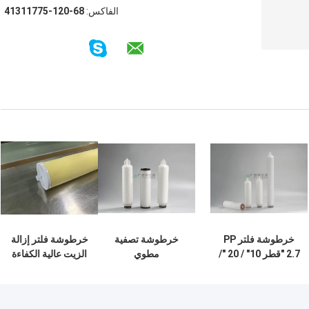
الفاكس:
86-021-57711314
خرطوشة فلتر PP
خرطوشة تصفية
خرطوشة فلتر إزالة
2.7 "قطر 10" / 20 "/
مطوي
الزيت عالية الكفاءة
30" / 40 "طول 1
Microelectronics
لفصل الزيت عن
ميكرون 5 ميكرون
PP 10 "20" 30 "40"
الماء الصناعي
مادة PP
OD 68.5mm