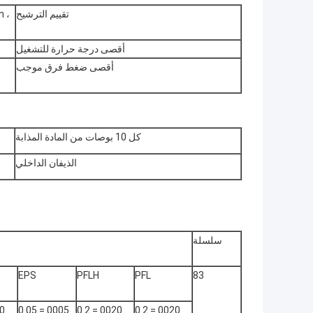
تقييم الترشيح
m ،
أقصى درجة حرارة للتشغيل
أقصى ضغط فرق موجب
كل 10 بوصات من المادة المذابة
الذيفان الداخلي
سلسلة
EPS
PFLH
PFL
83
0005 = 0.05
0020 = 0.2
0020 = 0.2