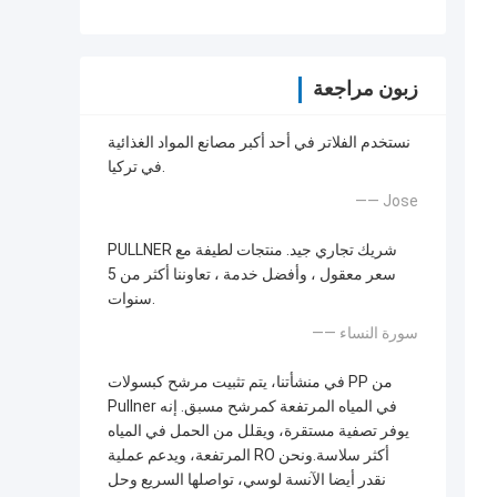
زبون مراجعة
نستخدم الفلاتر في أحد أكبر مصانع المواد الغذائية
في تركيا.
—— Jose
PULLNER شريك تجاري جيد. منتجات لطيفة مع
سعر معقول ، وأفضل خدمة ، تعاوننا أكثر من 5
سنوات.
—— سورة النساء
في منشأتنا، يتم تثبيت مرشح كبسولات PP من
Pullner في المياه المرتفعة كمرشح مسبق. إنه
يوفر تصفية مستقرة، ويقلل من الحمل في المياه
المرتفعة، ويدعم عملية RO أكثر سلاسة.ونحن
نقدر أيضا الآنسة لوسي، تواصلها السريع وحل