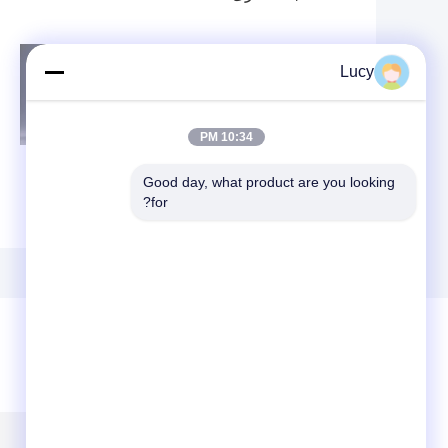
Lucy
10:34 PM
Good day, what product are you looking 
PP خراطيش تصفية
خرطوشة تصفية
for?
المياه مطوي ،
المواد PP المطلقة
مرشحات خرطوشة
للتوافق الكيميائي 5
الصناعية 5 ميكرون
ميكرون 10 "قطر
ريال عماني الترشيح
2.7"
ترك رسالة