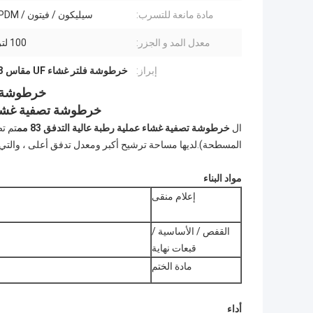
مادة مانعة للتسرب:
سيليكون / فيتون / PEP / EPDM
معدل المد و الجزر:
100 لتر / دقيقة
إبراز:
خرطوشة فلتر غشاء UF مقاس 83 مم
خرطوشة ال
خرطوشة تصفية غشاء عم
ال
خرطوشة تصفية غشاء عملية رطبة عالية التدفق 83 مم
المسطحة).لديها مساحة ترشيح أكبر ومعدل تدفق أعلى ، والتي يمكن أن تلبي طلب التدفق
مواد البناء
إعلام منقى
القفص / الأساسية /
قبعات نهاية
مادة الختم
أداء