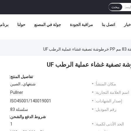
يبحث
خبار
اتصل بنا
مراقبة الجودة
جولة في المصنع
حولنا
برنامج 
تفاصيل المنتج:
مكان المنشأ:
شنغهاي، الصين
اسم العلامة التجارية:
Pullner
إصدار الشهادات:
ISO45001/140019001
رقم الموديل:
سلسلة 83
شروط الدفع والشحن:
الحد الأدنى لكمية:
1