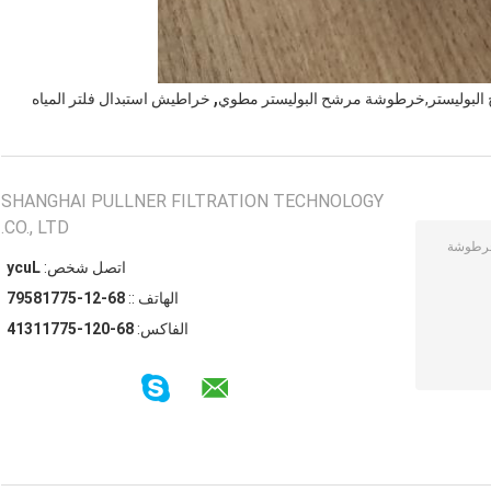
,
بوليستر,خرطوشة مرشح البوليستر مطوي
خراطيش استبدال فلتر المياه
SHANGHAI PULLNER FILTRATION TECHNOLOGY
CO., LTD.
اتصل شخص:
Lucy
الهاتف ::
86-21-57718597
الفاكس:
86-021-57711314