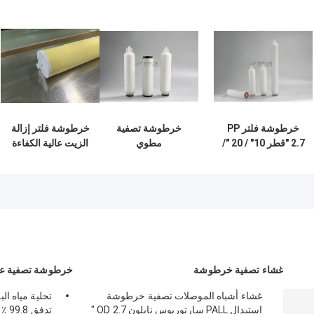
خرطوشة فلتر PP
خرطوشة تصفية
خرطوشة فلتر إزالة
2.7 "قطر 10" / 20 "/
مطوي
الزيت عالية الكفاءة
30" / 40 "طول 1
Microelectronics
لفصل الزيت عن
ميكرون 5 ميكرون
PP 10 "20" 30 "40"
الماء الصناعي
مادة PP
OD 68.5mm
غشاء تصفية خرطوشة
خرطوشة تصفية عال
غشاء أشباه الموصلات تصفية خرطوشة
استبدال PALL سارتوريوس نايلون OD 2.7 "
تدفق 99.8 ٪ كفاءة الترشيح