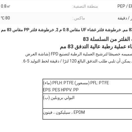
منطقة التصفية:
0.8㎡
ماكس.:
80 ℃
,
خرطوشة فلتر غشاء UF مقاس 0.8 م 2
,
خرطوشة فلتر PP مقاس 83 مم
فلتر من السلسلة 83
لية رطبة عالية التدفق 83 مم
تم تصميمه خصيصًا لترشيح العملية الرطبة لتصنيع FPD (شاشة العرض
 البالغ 120 لترًا / دقيقة لخط التوليد 5-6.
PFL: PTFE (مسعور) PFLH: PTFE (ماء)
EPS: PES HPPV: PP
البولي بروبلين (ب)
EPDM ، سيليكون ، فيتون