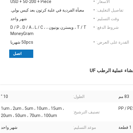
الأسعار:
USD + 50-200 + Piece
تفاصيل التغليف:
معبأة الفردية في علبة كرتون بعد كيس بولي.
وقت التسليم:
شهر واحد
شروط الدفع:
T / T ، ويسترن يونيون ، D / P ، D / A ، L / C ،
MoneyGram
القدرة على العرض:
50pcs شهريا
اتصل
83 مم
الطول:
10 "
1um ، 2um ، 5um ، 10um ، 15um ،
PP / PE
تصنيف الترشيح:
20um ، 50um ، 70um ، 100um
1 قطعة
موعد التسليم:
شهر واحد