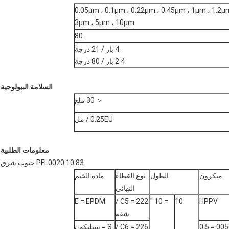
0.05μm ، 0.1μm ، 0.22μm ، 0.45μm ، 1μm ، 1.2μ
3μm ، 5μm ، 10μm
80
4 بار / 21 درجة
2.4 بار / 80 درجة
السلامة البيولوجية
＜ 30 ملغ
0.25EU / مل
معلومات الطلبية
83 PFL0020 10 جنوب شرق
ميكرون
الطول
نوع الغطاء
مادة الختم
النهائي
E = EPDM
C5 = 222 /
= 10 "
10
HPPV
شقة
0050 = 0.5
C6 = 226 /
S = سيليكون