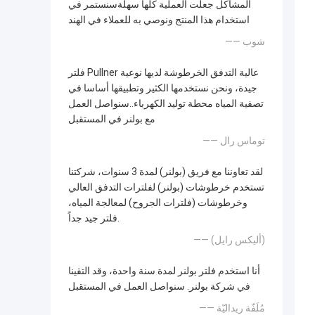
المشاكل جعلت العملية كلها سهلةسنستمر في
استخدام هذا المنتج ونوصي به للعملاء في الهند
—— شوب
فلتر Pullner عالية التدفق الخرطوشة لديها نوعية
جيدة، ونحن نستخدمها الكثير وتطبيقها أساسا في
تصفية المياه محطة توليد الكهرباء..سنواصل العمل
مع بولنر في المستقبل
—— توماس رال
لقد تعاوننا مع فريق (بولنر) لمدة 3 سنوات، شركتنا
تستخدم خرطوشات (بولنر) لفلترات التدفق العالي
وخرطوشات (فلترات الجروح) لمعالجة المياه،
فلتر جيد جداً.
—— (أليكس رايل)
أنا استخدم فلتر بولنر لمدة سنة واحدة، وقد التقينا
في شركة بولنر. سنواصل العمل في المستقبل
—— مُلَفّة ريداليّة