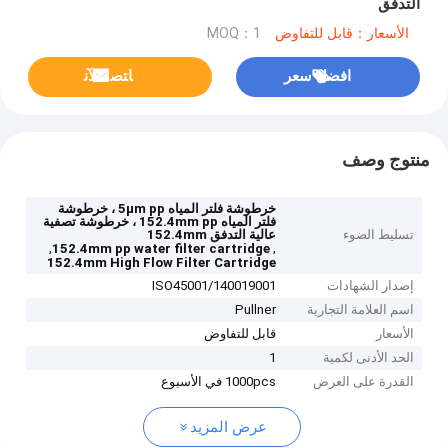
التدفق
الأسعار：قابل للتفاوض
MOQ：1
افضل سعر
ﺎﺘﺼﻟ ﺍﻶﻧ
منتوج وصف
خرطوشة فلتر المياه 5μm pp ، خرطوشة
فلتر المياه 152.4mm pp ، خرطوشة تصفية
تسليط الضوء
عالية التدفق 152.4mm
,
,
152.4mm pp water filter cartridge
152.4mm High Flow Filter Cartridge
إصدار الشهادات
ISO45001/140019001
اسم العلامة التجارية
Pullner
الأسعار
قابل للتفاوض
الحد الأدنى لكمية
1
القدرة على العرض
1000pcs في الأسبوع
عرض المزيد