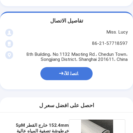
تفاصيل الاتصال
Miss. Lucy
86-21-57718597
8th Building، No.1132 Maoting Rd.، Chedun Town،
Songjiang District، Shanghai 201611، China
ﺎﺘﺼﻟ ﺍﻶﻧ
احصل على افضل سعر ل
152.4mm خارج القطر 5μM
خرطوشة تصفية المياه عالية