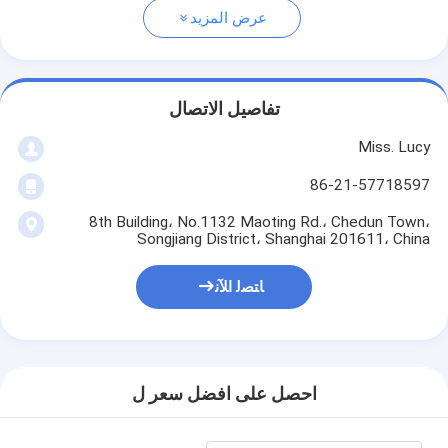
عرض المزيد
تفاصيل الاتصال
Miss. Lucy
86-21-57718597
8th Building، No.1132 Maoting Rd.، Chedun Town،
Songjiang District، Shanghai 201611، China
ﺎﺘﺼﻟ ﺍﻶﻧ
احصل على افضل سعر ل