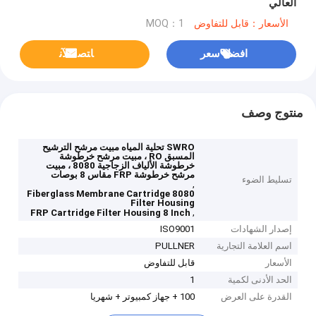
العالي
الأسعار：قابل للتفاوض
MOQ：1
افضل سعر
ﺎﺘﺼﻟ ﺍﻶﻧ
منتوج وصف
SWRO تحلية المياه مبيت مرشح الترشيح
المسبق RO ، مبيت مرشح خرطوشة
خرطوشة الألياف الزجاجية 8080 ، مبيت
مرشح خرطوشة FRP مقاس 8 بوصات
تسليط الضوء
,
8080 Fiberglass Membrane Cartridge
Filter Housing
,
FRP Cartridge Filter Housing 8 Inch
إصدار الشهادات
ISO9001
اسم العلامة التجارية
PULLNER
الأسعار
قابل للتفاوض
الحد الأدنى لكمية
1
القدرة على العرض
100 + جهاز كمبيوتر + شهريا