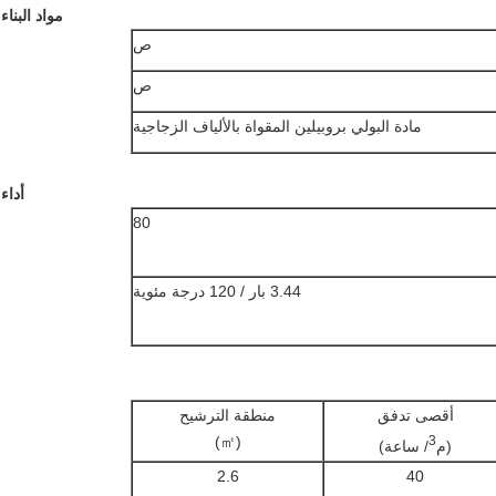
مواد البناء
ص
ص
مادة البولي بروبيلين المقواة بالألياف الزجاجية
أداء
80
3.44 بار / 120 درجة مئوية
أقصى تدفق
منطقة الترشيح
(㎡)
3
(م
/ ساعة)
2.6
40