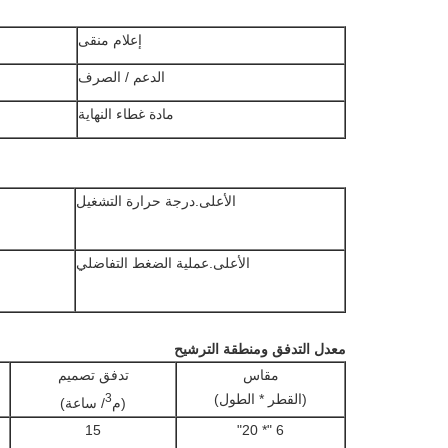
إعلام منقى
الدعم / الصرف
مادة غطاء النهاية
الأعلى.درجة حرارة التشغيل
الأعلى.عملية الضغط التفاضلي
معدل التدفق ومنطقة الترشيح
مقاس
تدفق تصميم
(القطر * الطول)
3
(م
/ ساعة)
15
6 "* 20"