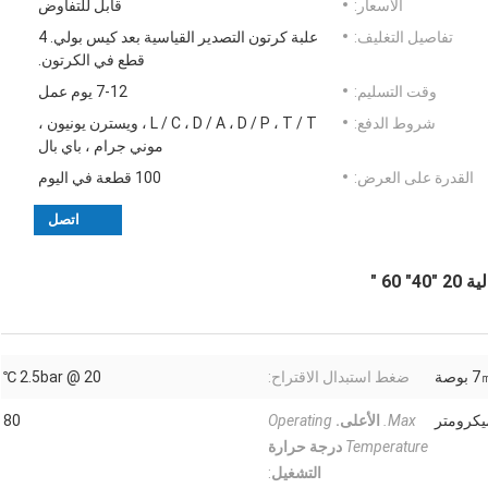
الأسعار:
قابل للتفاوض
تفاصيل التغليف:
علبة كرتون التصدير القياسية بعد كيس بولي. 4
قطع في الكرتون.
وقت التسليم:
7-12 يوم عمل
شروط الدفع:
L / C ، D / A ، D / P ، T / T ، ويسترن يونيون ،
موني جرام ، باي بال
القدرة على العرض:
100 قطعة في اليوم
اتصل
وصة
ضغط استبدال الاقتراح:
2.5bar @ 20 ℃
Max.
الأعلى.
Operating
80
Temperature
درجة حرارة
التشغيل
: