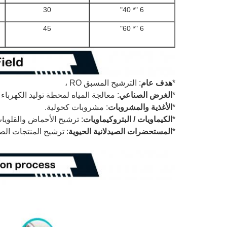
30
6 "* 40"
45
6 "* 60"
*
هدف عام
: الترشيح المسبق RO ،
*
الغرض الصناعي
: معالجة المياه لمحطة توليد الكهرباء
*
الأغذية والمشروبات
: مشروبات كحولية.
*
الكيماويات / البتروكيماويات
: ترشيح الأحماض والقلويات 
*
المستحضرات الصيدلانية الحيوية
: ترشيح المنتجات الصيد