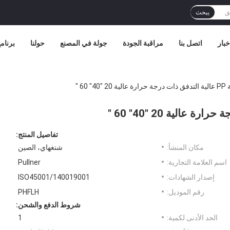
يبحث
خبار
اتصل بنا
مراقبة الجودة
جولة في المصنع
حولنا
برنامج 
 60 "
تفاصيل المنتج:
مكان المنشأ:
شنغهاي، الصين
اسم العلامة التجارية:
Pullner
إصدار الشهادات:
ISO45001/140019001
رقم الموديل:
PHFLH
شروط الدفع والشحن:
الحد الأدنى لكمية:
1