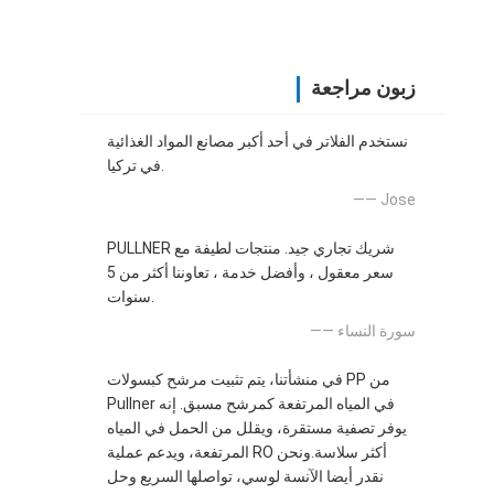
زبون مراجعة
نستخدم الفلاتر في أحد أكبر مصانع المواد الغذائية
في تركيا.
—— Jose
PULLNER شريك تجاري جيد. منتجات لطيفة مع
سعر معقول ، وأفضل خدمة ، تعاوننا أكثر من 5
سنوات.
—— سورة النساء
في منشأتنا، يتم تثبيت مرشح كبسولات PP من
Pullner في المياه المرتفعة كمرشح مسبق. إنه
يوفر تصفية مستقرة، ويقلل من الحمل في المياه
المرتفعة، ويدعم عملية RO أكثر سلاسة.ونحن
نقدر أيضا الآنسة لوسي، تواصلها السريع وحل