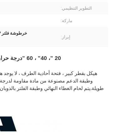
التطوير التنظيمي:
ماركة:
خرطوشة فلتر PP عالية التدفق مقاس 20 بوصة
إبراز:
20 "، 40" ، 60 "درجة حرارة عالية تدفق عالية خرطوشة PP مرشح
هيكل بقطر كبير ، فتحة أحادية الطرف ، لا يوجد 
وطبقة الدعم مصنوعة من مادة مقاومة لدرجة ال
طويلة.يتم لحام الغطاء النهائي وطبقة الفلتر بالذوب