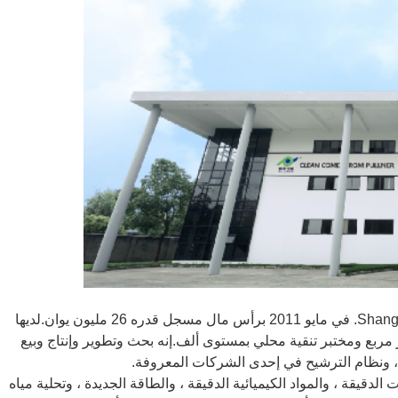
تأسست Shanghai Pullner Filtration Technology Co.، Ltd. في مايو 2011 برأس مال مسجل قدره 26 مليون يوان.لديها
نقية على مستوى 100،000 بمساحة 3،000 متر مربع ومختبر تنقية محلي بمستوى ألف.إنه بحث وتطوير وإنتاج وبيع
 ، ونظام الترشيح في إحدى الشركات المعروفة.
يقة ، والمواد الكيميائية الدقيقة ، والطاقة الجديدة ، وتحلية مياه