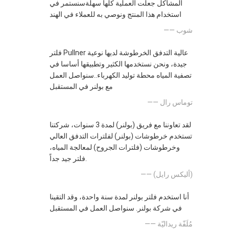
المشاكل جعلت العملية كلها سهلةسنستمر في
استخدام هذا المنتج ونوصي به للعملاء في الهند
—— شوب
فلتر Pullner عالية التدفق الخرطوشة لديها نوعية
جيدة، ونحن نستخدمها الكثير وتطبيقها أساسا في
تصفية المياه محطة توليد الكهرباء..سنواصل العمل
مع بولنر في المستقبل
—— توماس رال
لقد تعاوننا مع فريق (بولنر) لمدة 3 سنوات، شركتنا
تستخدم خرطوشات (بولنر) لفلترات التدفق العالي
وخرطوشات (فلترات الجروح) لمعالجة المياه،
فلتر جيد جداً.
—— (أليكس رايل)
أنا استخدم فلتر بولنر لمدة سنة واحدة، وقد التقينا
في شركة بولنر. سنواصل العمل في المستقبل
—— مُلَفّة ريداليّة