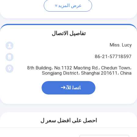
عرض المزيد
تفاصيل الاتصال
Miss. Lucy
86-21-57718597
8th Building، No.1132 Maoting Rd.، Chedun Town،
Songjiang District، Shanghai 201611، China
ﺎﺘﺼﻟ ﺍﻶﻧ
احصل على افضل سعر ل