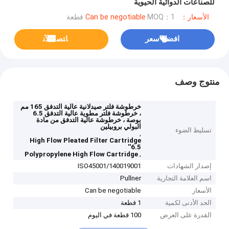
للصناعات الدوائية الحيوية
الأسعار：Can be negotiable
MOQ：1 قطعة
افضل سعر
ﺎﺘﺼﻟ ﺍﻶﻧ
منتوج وصف
خرطوشة فلتر صيدلانية عالية التدفق 165 مم
، خرطوشة فلتر مطوية عالية التدفق 6.5
بوصة ، خرطوشة عالية التدفق من مادة
البولي بروبيلين
تسليط الضوء
,
High Flow Pleated Filter Cartridge
6.5''
,
Polypropylene High Flow Cartridge
إصدار الشهادات
ISO45001/140019001
اسم العلامة التجارية
Pullner
الأسعار
Can be negotiable
الحد الأدنى لكمية
1 قطعة
القدرة على العرض
100 قطعة في اليوم