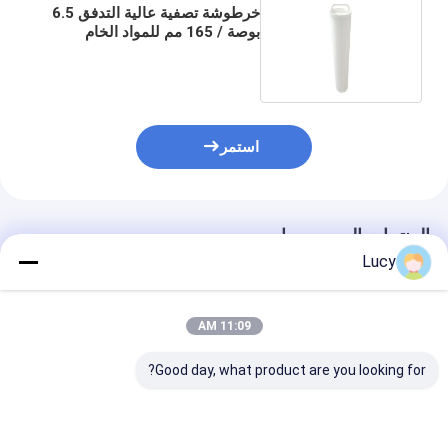
خرطوشة تصفية عالية التدفق 6.5
بوصة / 165 مم للمواد الخام
للصناعات الدوائية الحيوية
استمر
المنتجات الموصى بها
Lucy
11:09 AM
Good day, what product are you looking for?
مصنع صيني صنع فلتر
ربط مخصص كراتيج فلتر
خرطوشة فلتر ال
التدفق العالي مع قطر
التدفق العالي مع قطر
بروبيلين عالية ال