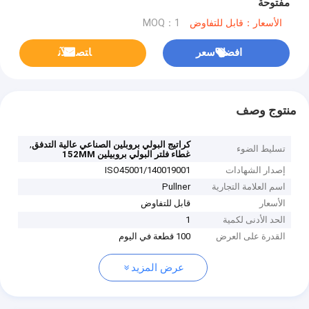
مفتوحة
الأسعار：قابل للتفاوض
MOQ：1
افضل سعر
ﺎﺘﺼﻟ ﺍﻶﻧ
منتوج وصف
,
كراتيج البولي بروبلين الصناعي عالية التدفق
تسليط الضوء
غطاء فلتر البولي بروبيلين 152MM
إصدار الشهادات
ISO45001/140019001
اسم العلامة التجارية
Pullner
الأسعار
قابل للتفاوض
الحد الأدنى لكمية
1
القدرة على العرض
100 قطعة في اليوم
عرض المزيد