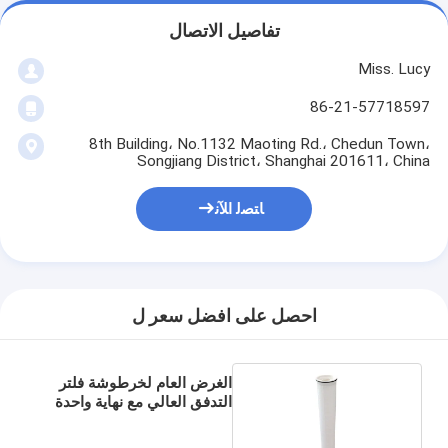
تفاصيل الاتصال
Miss. Lucy
86-21-57718597
8th Building، No.1132 Maoting Rd.، Chedun Town،
Songjiang District، Shanghai 201611، China
ﺎﺘﺼﻟ ﺍﻶﻧ
احصل على افضل سعر ل
الغرض العام لخرطوشة فلتر
التدفق العالي مع نهاية واحدة
مفتوحة