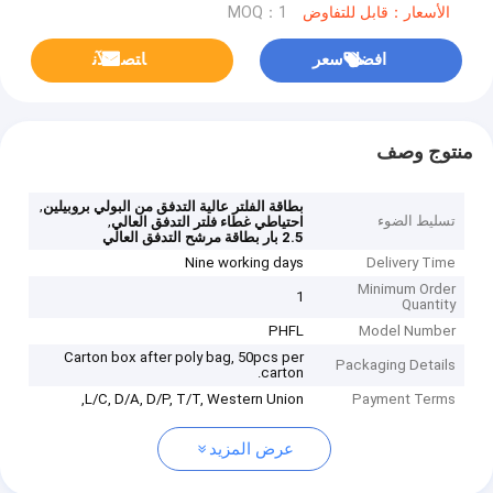
الأسعار：قابل للتفاوض
MOQ：1
افضل سعر
ﺎﺘﺼﻟ ﺍﻶﻧ
منتوج وصف
,
بطاقة الفلتر عالية التدفق من البولي بروبيلين
تسليط الضوء
,
احتياطي غطاء فلتر التدفق العالي
2.5 بار بطاقة مرشح التدفق العالي
Nine working days
Delivery Time
Minimum Order
1
Quantity
PHFL
Model Number
Carton box after poly bag, 50pcs per
Packaging Details
carton.
L/C, D/A, D/P, T/T, Western Union,
Payment Terms
عرض المزيد