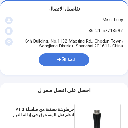
تفاصيل الاتصال
Miss. Lucy
86-21-57718597
8th Building، No.1132 Maoting Rd.، Chedun Town،
Songjiang District، Shanghai 201611، China
ﺎﺘﺼﻟ ﺍﻶﻧ
احصل على افضل سعر ل
خرطوشة تصفية من سلسلة PTS
لنظم نقل المسحوق في إزالة الغبار
من بطارية الليثيوم