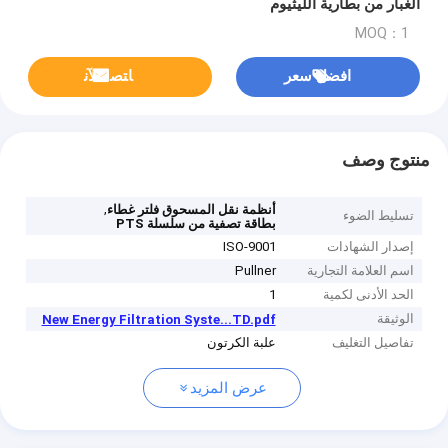
الغبار من بطارية الليثيوم
MOQ：1
افضل سعر
ﺎﺘﺼﻟ ﺍﻶﻧ
منتوج وصف
,
أنظمة نقل المسحوق فلتر غطاء
تسليط الضوء
بطاقة تصفية من سلسلة PTS
إصدار الشهادات
ISO-9001
اسم العلامة التجارية
Pullner
الحد الأدنى لكمية
1
الوثيقة
New Energy Filtration Syste...TD.pdf
تفاصيل التغليف
علبة الكرتون
عرض المزيد