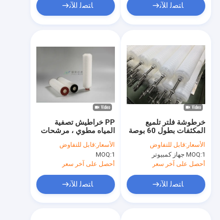
ﺎﺘﺼﻟ ﺍﻶﻧ
ﺎﺘﺼﻟ ﺍﻶﻧ
خرطوشة فلتر تلميع
PP خراطيش تصفية
المكثفات بطول 60 بوصة
المياه مطوي ، مرشحات
من مادة البولي بروبلين
خرطوشة الصناعية 5
الأسعار:
قابل للتفاوض
الأسعار:
قابل للتفاوض
(PP) بتدفق عالٍ PHFZ
ميكرون ريال عماني
1 جهاز كمبيوتر
MOQ:
1
MOQ:
الترشيح
أحصل على آخر سعر
أحصل على آخر سعر
ﺎﺘﺼﻟ ﺍﻶﻧ
ﺎﺘﺼﻟ ﺍﻶﻧ