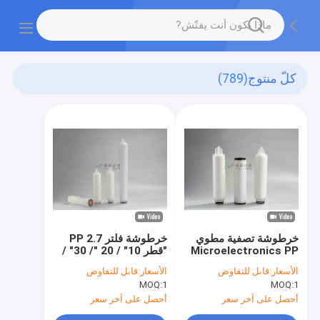
كلّ منتوج
(789)
خرطوشة تصفية مطوي
خرطوشة فلتر PP 2.7
Microelectronics PP
"قطر 10" / 20 "/ 30" /
10 "20" 30 "40" OD
40 "طول 1 ميكرون 5
الأسعار:
قابل للتفاوض
الأسعار:
قابل للتفاوض
68.5mm
ميكرون مادة PP
MOQ:
1
MOQ:
1
أحصل على آخر سعر
أحصل على آخر سعر