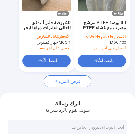
برنامج VR
حولنا
40 بوصة PTFE مرشح
40 بوصة فلتر التدفق
مضرب مع غشاء PTFE
العالي لفلترات مياه البحر
جولة في المصنع
لسرعة التدفق الكيميائية
مع سعة التدفق العالية
الأسعار:
To Be Negotiate
الأسعار:
قابل للتفاوض
عالية والصفاء السائل
100
MOQ:
1 جهاز كمبيوتر
MOQ:
عالية النقاء
مراقبة الجودة
أحصل على آخر سعر
أحصل على آخر سعر
اتصل بنا
ﺎﺘﺼﻟ ﺍﻶﻧ
ﺎﺘﺼﻟ ﺍﻶﻧ
أخبار
عرض المزيد
حالات
اترك رسالة
سوف نقوم بالرد بسرعة
خرطوشة تصفية عالية التدفق
خرطوشة تصفية مطوي